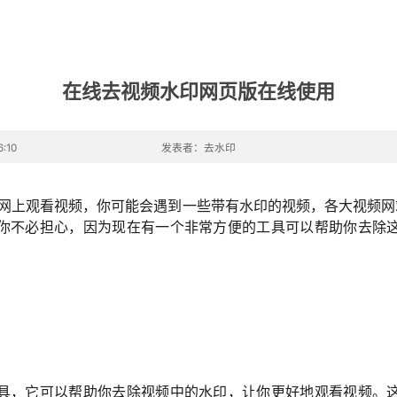
在线去视频水印网页版在线使用
:10
发表者：去水印
网上观看视频，你可能会遇到一些带有水印的视频，各大视频网
你不必担心，因为现在有一个非常方便的工具可以帮助你去除
。
具，它可以帮助你去除视频中的水印，让你更好地观看视频。