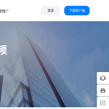
下载客户端
理推广
登录
频