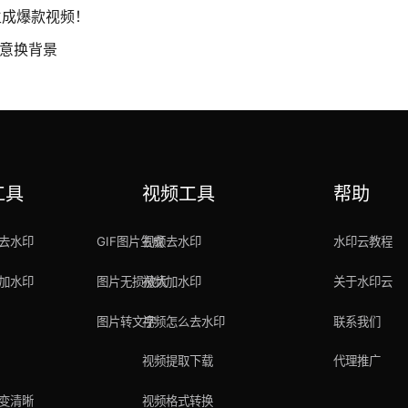
生成爆款视频！
任意换背景
工具
视频工具
帮助
去水印
GIF图片生成
视频去水印
水印云教程
加水印
图片无损放大
视频加水印
关于水印云
图片转文字
视频怎么去水印
联系我们
视频提取下载
代理推广
变清晰
视频格式转换