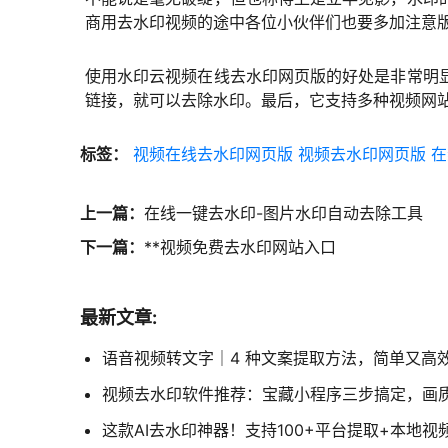
商用去水印视频的途中各位小伙伴们也要多加注意
使用水印云视频在线去水印网页版的好处是非常明
链接，就可以去除水印。最后，它支持多种视频网
标签：
视频在线去水印网页版
视频去水印网页版
在
上一篇：
在线一键去水印-图片水印自动去除工具
下一篇：
**视频免费去水印网站入口
最新文章:
语音视频转文字｜4 种文案提取方法，简单又高
视频去水印软件推荐：宝藏小程序三步搞定，画
这款AI去水印神器！支持100+平台提取+本地