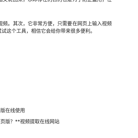
视频。其次，它非常方便，只需要在网页上输入视频
试试这个工具，相信它会给你带来很多便利。
页版在线使用
页版？**视频提取在线网站