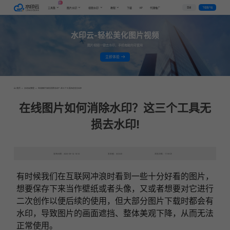
AI
VIP
登录
下载客户端
工具集
图片水印
视频水印
教程
下载
代理推广
水印云-轻松美化图片视频
图片视频一键去水印，手机电脑均可使用
立即体验
首页
>
水印云教程
>
在线图片如何消除水印？这三个工具无损去水印!
在线图片如何消除水印？这三个工具无
损去水印!
发布日期：2023-09-14 18:10
发表者：去水印
浏览次数：11191次
有时候我们在互联网冲浪时看到一些十分好看的图片，
想要保存下来当作壁纸或者头像，又或者想要对它进行
二次创作以便后续的使用，但大部分图片下载时都会有
水印，导致图片的画面遮挡、整体美观下降，从而无法
正常使用。