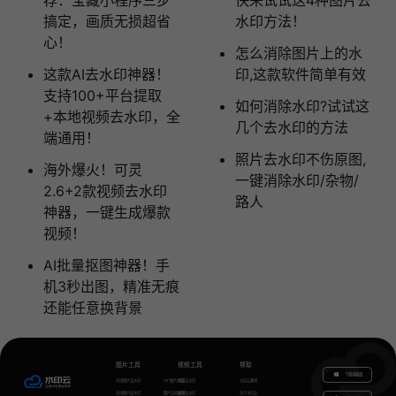
搞定，画质无损超省
水印方法！
心！
怎么消除图片上的水
这款AI去水印神器！
印,这款软件简单有效
支持100+平台提取
如何消除水印?试试这
+本地视频去水印，全
几个去水印的方法
端通用！
照片去水印不伤原图,
海外爆火！可灵
一键消除水印/杂物/
2.6+2款视频去水印
路人
神器，一键生成爆款
视频！
AI批量抠图神器！手
机3秒出图，精准无痕
还能任意换背景
图片工具
视频工具
帮助
下载电脑版
在线图片去水印
GIF图片生成
视频去水印
水印云教程
在线图片加水印
图片无损放大
视频加水印
关于水印云