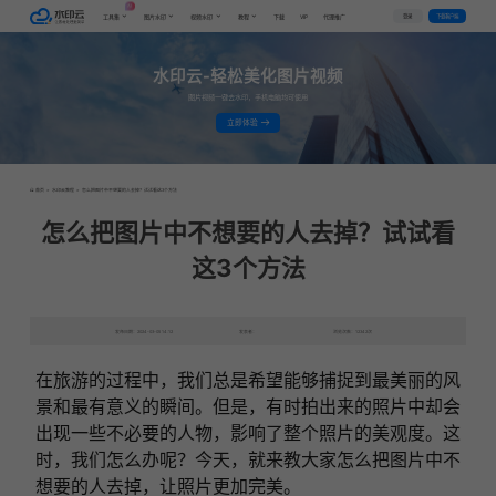
AI
VIP
登录
下载客户端
工具集
图片水印
视频水印
教程
下载
代理推广
水印云-轻松美化图片视频
图片视频一键去水印，手机电脑均可使用
立即体验
首页
>
水印云教程
>
怎么把图片中不想要的人去掉？试试看这3个方法
怎么把图片中不想要的人去掉？试试看
这3个方法
发布日期：2024-03-05 14:12
发表者：
浏览次数：12342次
在旅游的过程中，我们总是希望能够捕捉到最美丽的风
景和最有意义的瞬间。但是，有时拍出来的照片中却会
出现一些不必要的人物，影响了整个照片的美观度。这
时，我们怎么办呢？今天，就来教大家怎么把图片中不
想要的人去掉，让照片更加完美。