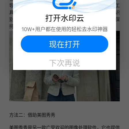
导入你想要处理的照片。接着你可以通过简单的画笔工
具选择并涂抹掉照片中不需要的人物。水印云的智能识
打开水印云
别功能会帮助你更精确地定位并去除这些物体，同时保
持背景的自然和连贯。
10W+用户都在使用的轻松去水印神器
现在打开
下次再说
方法二：借助美图秀秀
美图秀秀是另一款广受欢迎的图像处理软件，它也提供