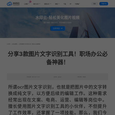
AI
VIP
登录
下载客户端
工具集
图片水印
视频水印
教程
下载
代理推广
水印云-轻松美化图片视频
图片视频一键去水印，手机电脑均可使用
立即体验
首页
>
水印云教程
>
分享3款图片文字识别工具！职场办公必备神器！
分享3款图片文字识别工具！职场办公必
备神器！
发布日期：2024-06-11 16:11
发表者：qianqian
浏览次数：9589次
所谓ocr图片文字识别，也就是把图片中的文字转
换成纯文字，以方便后续的编辑工作。这种需求
经常出现在文案、电商、运营、编辑等岗位中。
擅长使用图片文字识别工具的小伙伴，不但提升
了工作效率，还掌握了一项技能。那么，我们今