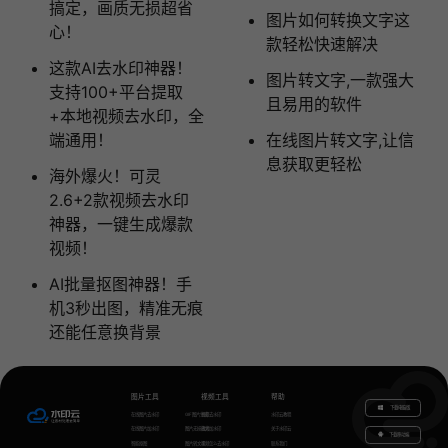
搞定，画质无损超省
图片如何转换文字这
心！
款轻松快速解决
这款AI去水印神器！
图片转文字,一款强大
支持100+平台提取
且易用的软件
+本地视频去水印，全
端通用！
在线图片转文字,让信
息获取更轻松
海外爆火！可灵
2.6+2款视频去水印
神器，一键生成爆款
视频！
AI批量抠图神器！手
机3秒出图，精准无痕
还能任意换背景
图片工具
视频工具
帮助
下载电脑版
在线图片去水印
GIF图片生成
视频去水印
水印云教程
在线图片加水印
图片无损放大
视频加水印
关于水印云
下载移动端
智能抠图
图片转文字
视频怎么去水印
联系我们