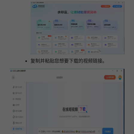
复制并粘贴您想要下载的视频链接。