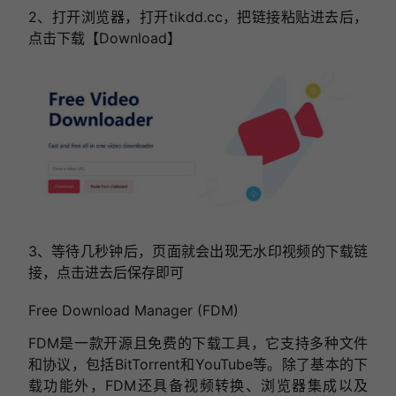
2、打开浏览器，打开
tikdd.cc
，把链接粘贴进去后，
点击下载【Download】
3、等待几秒钟后，页面就会出现无水印视频的下载链
接，点击进去后保存即可
Free Download Manager (FDM)
FDM是一款开源且免费的下载工具，它支持多种文件
和协议，包括BitTorrent和YouTube等。除了基本的下
载功能外，FDM还具备视频转换、浏览器集成以及