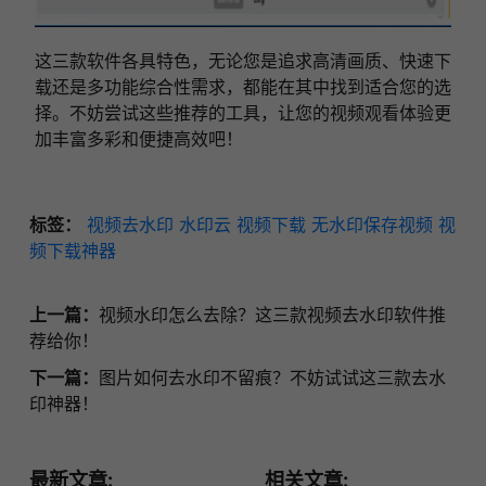
这三款软件各具特色，无论您是追求高清画质、快速下
载还是多功能综合性需求，都能在其中找到适合您的选
择。不妨尝试这些推荐的工具，让您的视频观看体验更
加丰富多彩和便捷高效吧！
标签：
视频去水印
水印云
视频下载
无水印保存视频
视
频下载神器
上一篇：
视频水印怎么去除？这三款视频去水印软件推
荐给你！
下一篇：
图片如何去水印不留痕？不妨试试这三款去水
印神器！
最新文章:
相关文章: