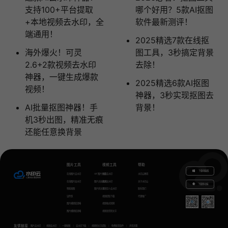
支持100+平台提取
哪个好用？5款AI抠图
+本地视频去水印，全
软件最新测评！
端通用！
2025精选7款在线抠
海外爆火！可灵
图工具，3秒搞定背景
2.6+2款视频去水印
去除！
神器，一键生成爆款
2025精选6款AI抠图
视频！
神器，3秒实现抠图去
AI批量抠图神器！手
背景！
机3秒出图，精准无痕
还能任意换背景
图片工具
视频工具
帮助
下载电脑版
在线图片去水印
GIF图片生成
视频去水印
水印云教程
在线图片加水印
图片无损放大
视频加水印
关于水印云
下载移动端
智能抠图
图片转文字
视频怎么去水印
联系我们
证件照
视频提取下载
代理推广
图片模糊变清晰
视频格式转换
图片模糊变清晰
视频语音转文字
友情链接
图片去水印
视频去水印
一键抠图
去水印下载
视频转文字提取
免费配音软件
声音克隆