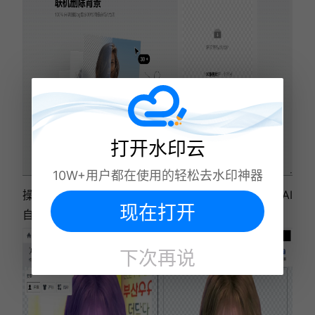
打开水印云
10W+用户都在使用的轻松去水印神器
操作流程：访问Fococlipping网站，上传图片，等待AI
现在打开
自动完成抠图，然后下载或进一步编辑你的图片。
下次再说