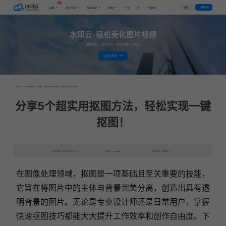
AI
VIP
登录
下载客户端
工具集
图片水印
视频水印
教程
下载
代理推广
水印云-轻松美化图片视频
图片视频一键去水印，手机电脑均可使用
立即体验
首页
>
水印云教程
>
分享5个超实用抠图方法，轻松实现一键抠图！
分享5个超实用抠图方法，轻松实现一键
抠图！
发布日期：2024-07-30 11:20
发表者：qianqian
浏览次数：10996次
在图像处理领域，抠图是一项基础且至关重要的技能，
它旨在将图片中的主体与背景完美分离，创造出具有透
明背景的图片。无论是专业设计师还是日常用户，掌握
快速抠图技巧都能大大提升工作效率和创作自由度。下