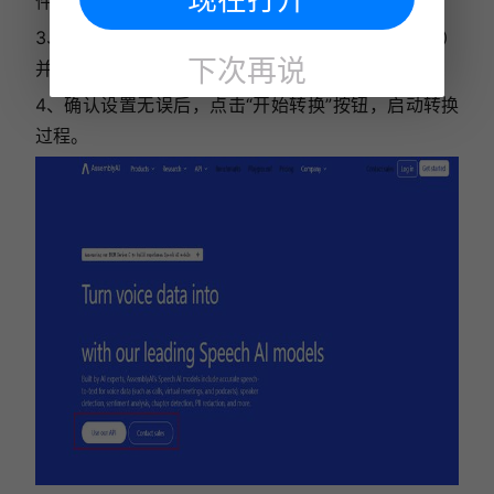
件。
3、在文件列表中，选择识别语言（如英语、中文等）
下次再说
并设定输出格式（如TXT、SRT等）。
4、确认设置无误后，点击“开始转换”按钮，启动转换
过程。