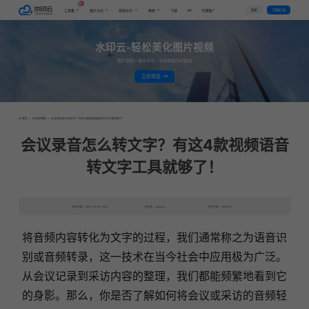
AI
VIP
登录
下载客户端
工具集
图片水印
视频水印
教程
下载
代理推广
水印云-轻松美化图片视频
图片视频一键去水印，手机电脑均可使用
立即体验
首页
>
水印云教程
>
会议录音怎么转文字？有这4款视频语音转文字工具就够了！
会议录音怎么转文字？有这4款视频语音
转文字工具就够了！
发布日期：2024-10-25 10:29
发表者：qianqian
浏览次数：10954次
将音频内容转化为文字的过程，我们通常称之为语音识
别或音频转录，这一技术在当今社会中应用极为广泛。
从会议记录到采访内容的整理，我们都能频繁地看到它
的身影。那么，你是否了解如何将会议或采访的音频轻