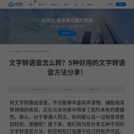
AI
VIP
登录
下载客户端
工具集
图片水印
视频水印
教程
下载
代理推广
水印云-轻松美化图片视频
图片视频一键去水印，手机电脑均可使用
立即体验
首页
>
水印云教程
>
文字转语音怎么转？5种好用的文字转语音方法分享！
文字转语音怎么转？5种好用的文字转语
音方法分享！
发布日期：2024-11-09 11:21
发表者：qianqian
浏览次数：9746次
将文字转换成语音，不仅能够丰富有声读物、辅助阅读
等领域的体验，还在众多场景中带来了前所未有的便捷
性。那么，对于普通人而言，如何能让这一过程变得更
加轻松、便捷呢？接下来，我们将为您分享五种不同的
文字转语音方法，助您轻松打造属于自己的有声作品。