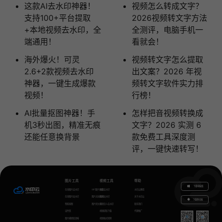
这款AI去水印神器！
视频怎么转成文字？
支持100+平台提取
2026视频转文字方法
+本地视频去水印，全
全测评，电脑手机一
端通用！
看就会！
海外爆火！可灵
视频转文字怎么提取
2.6+2款视频去水印
出文案？2026 年视
神器，一键生成爆款
频转文字软件实力排
视频！
行榜！
AI批量抠图神器！手
怎样把音视频转换成
机3秒出图，精准无痕
文字？2026 实测 6
还能任意换背景
款免费工具深度测
评，一键快速转写！
图片工具
视频工具
帮助
下载电脑版
在线图片去水印
GIF图片生成
视频去水印
水印云教程
在线图片加水印
图片无损放大
视频加水印
关于水印云
下载移动端
智能抠图
图片转文字
视频怎么去水印
联系我们
证件照
视频提取下载
代理推广
图片模糊变清晰
视频格式转换