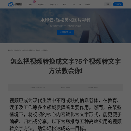
AI
VIP
登录
下载客户端
工具集
图片水印
视频水印
教程
下载
代理推广
水印云-轻松美化图片视频
图片视频一键去水印，手机电脑均可使用
立即体验
首页
>
水印云教程
>
怎么把视频转换成文字?5个视频转文字方法教会你!
怎么把视频转换成文字?5个视频转文字
方法教会你!
发布日期：2024-11-12 11:24
发表者：qianqian
浏览次数：9785次
视频已成为现代生活中不可或缺的信息载体，在教育、
娱乐及工作等多个领域发挥着重要作用。然而，在某些
情境下，将视频的核心内容转化为文字形式，能更便于
编辑、归档或分享。以下为您推荐五种高效实用的视频
转文字方法，助您轻松达成这一目标。