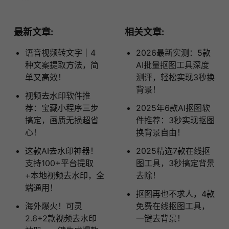
最新文章:
相关文章:
语音视频转文字｜4
2026最新实测：5款
种文案提取方法，简
AI批量抠图工具深度
单又高效！
测评，轻松实现3秒换
背景！
视频去水印软件推
荐：宝藏小程序三步
2025年6款AI抠图软
搞定，画质无损超省
件推荐：3秒实现抠图
心！
换背景自由！
这款AI去水印神器！
2025精选7款在线抠
支持100+平台提取
图工具，3秒搞定背景
+本地视频去水印，全
去除！
端通用！
抠图再也不求人，4款
海外爆火！可灵
免费在线抠图工具，
2.6+2款视频去水印
一键去背景！