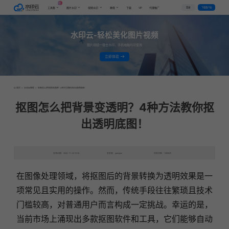
AI
VIP
登录
下载客户端
工具集
图片水印
视频水印
教程
下载
代理推广
水印云-轻松美化图片视频
图片视频一键去水印，手机电脑均可使用
立即体验
首页
>
水印云教程
>
抠图怎么把背景变透明？4种方法教你抠出透明底图！
抠图怎么把背景变透明？4种方法教你抠
出透明底图！
发布日期：2024-11-20 10:30
发表者：qianqian
浏览次数：12659次
在图像处理领域，将抠图后的背景转换为透明效果是一
项常见且实用的操作。然而，传统手段往往繁琐且技术
门槛较高，对普通用户而言构成一定挑战。幸运的是，
当前市场上涌现出多款抠图软件和工具，它们能够自动