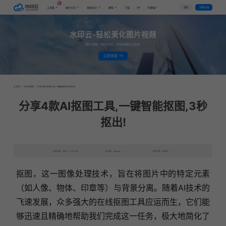
AI
VIP
登录
下载客户端
工具集
图片水印
视频水印
教程
下载
代理推广
水印云-轻松美化图片视频
图片视频一键去水印，手机电脑均可使用
立即体验
首页
>
水印云教程
>
分享4款AI抠图工具,一键智能抠图,3秒抠出!
分享4款AI抠图工具,一键智能抠图,3秒
抠出!
发布日期：2024-11-25 10:51
发表者：qianqian
浏览次数：8882次
抠图，这一图像处理技术，旨在将图片中的特定元素
（如人像、物体、印章等）与背景分离。随着AI技术的
飞速发展，众多强大的在线抠图工具应运而生，它们能
够迅速且精确地帮助我们完成这一任务，极大地简化了