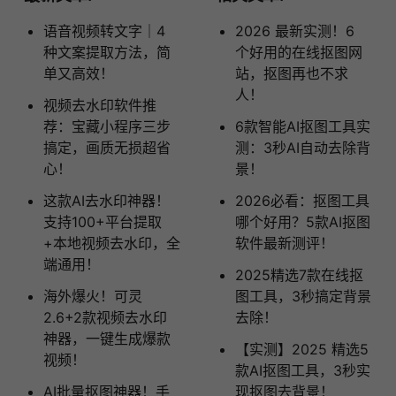
语音视频转文字｜4
2026 最新实测！6
种文案提取方法，简
个好用的在线抠图网
单又高效！
站，抠图再也不求
人！
视频去水印软件推
荐：宝藏小程序三步
6款智能AI抠图工具实
搞定，画质无损超省
测：3秒AI自动去除背
心！
景！
这款AI去水印神器！
2026必看：抠图工具
支持100+平台提取
哪个好用？5款AI抠图
+本地视频去水印，全
软件最新测评！
端通用！
2025精选7款在线抠
海外爆火！可灵
图工具，3秒搞定背景
2.6+2款视频去水印
去除！
神器，一键生成爆款
【实测】2025 精选5
视频！
款AI抠图工具，3秒实
AI批量抠图神器！手
现抠图去背景！