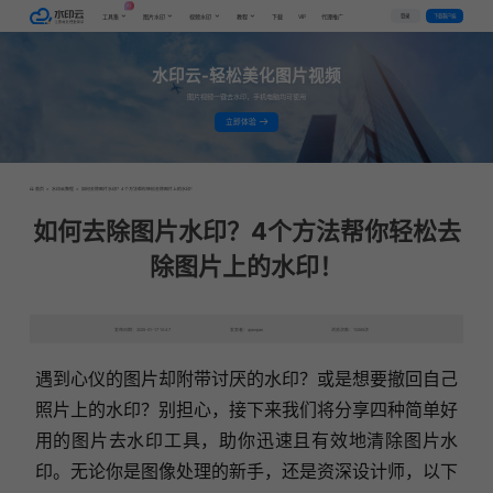
AI
VIP
登录
下载客户端
工具集
图片水印
视频水印
教程
下载
代理推广
水印云-轻松美化图片视频
图片视频一键去水印，手机电脑均可使用
立即体验
首页
>
水印云教程
>
如何去除图片水印？4个方法帮你轻松去除图片上的水印！
如何去除图片水印？4个方法帮你轻松去
除图片上的水印！
发布日期：2025-01-17 10:47
发表者：qianqian
浏览次数：10265次
遇到心仪的图片却附带讨厌的水印？或是想要撤回自己
照片上的水印？别担心，接下来我们将分享四种简单好
用的图片去水印工具，助你迅速且有效地清除图片水
印。无论你是图像处理的新手，还是资深设计师，以下