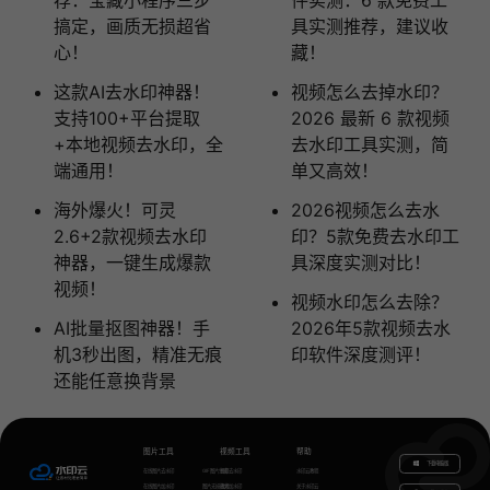
搞定，画质无损超省
具实测推荐，建议收
心！
藏！
这款AI去水印神器！
视频怎么去掉水印？
支持100+平台提取
2026 最新 6 款视频
+本地视频去水印，全
去水印工具实测，简
端通用！
单又高效！
海外爆火！可灵
2026视频怎么去水
2.6+2款视频去水印
印？5款免费去水印工
神器，一键生成爆款
具深度实测对比！
视频！
视频水印怎么去除？
AI批量抠图神器！手
2026年5款视频去水
机3秒出图，精准无痕
印软件深度测评！
还能任意换背景
图片工具
视频工具
帮助
下载电脑版
在线图片去水印
GIF图片生成
视频去水印
水印云教程
在线图片加水印
图片无损放大
视频加水印
关于水印云