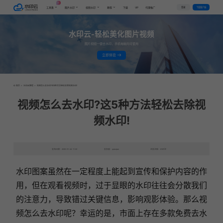
AI
VIP
登录
下载客户端
工具集
图片水印
视频水印
教程
下载
代理推广
水印云-轻松美化图片视频
图片视频一键去水印，手机电脑均可使用
立即体验
首页
>
水印云教程
>
视频怎么去水印?这5种方法轻松去除视频水印!
视频怎么去水印?这5种方法轻松去除视
频水印!
发布日期：2025-01-24 11:02
发表者：qianqian
浏览次数：8197次
水印图案虽然在一定程度上能起到宣传和保护内容的作
用，但在观看视频时，过于显眼的水印往往会分散我们
的注意力，导致错过关键信息，影响观影体验。那么视
频怎么去水印呢？幸运的是，市面上存在多款免费去水