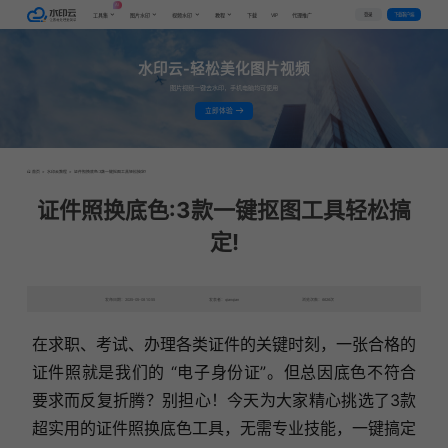
AI
VIP
登录
下载客户端
工具集
图片水印
视频水印
教程
下载
代理推广
水印云-轻松美化图片视频
图片视频一键去水印，手机电脑均可使用
立即体验
首页
>
水印云教程
>
证件照换底色:3款一键抠图工具轻松搞定!
证件照换底色:3款一键抠图工具轻松搞
定!
发布日期：2025-05-08 10:55
发表者：qianqian
浏览次数：6626次
在求职、考试、办理各类证件的关键时刻，一张合格的
证件照就是我们的 “电子身份证”。但总因底色不符合
要求而反复折腾？别担心！今天为大家精心挑选了3款
超实用的证件照换底色工具，无需专业技能，一键搞定