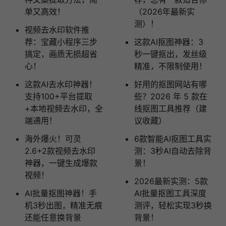
单又高效！
（2026年最新实
测）！
视频去水印软件推
荐：宝藏小程序三步
这款AI抠图神器：3
搞定，画质无损超省
秒一键抠出，发丝级
心！
精准，不限制使用！
这款AI去水印神器！
好用的抠图网站有哪
支持100+平台提取
些？2026 年 5 款在
+本地视频去水印，全
线抠图工具推荐（建
端通用！
议收藏）
海外爆火！可灵
6款智能AI抠图工具实
2.6+2款视频去水印
测：3秒AI自动去除背
神器，一键生成爆款
景！
视频！
2026最新实测：5款
AI批量抠图神器！手
AI批量抠图工具深度
机3秒出图，精准无痕
测评，轻松实现3秒换
还能任意换背景
背景！