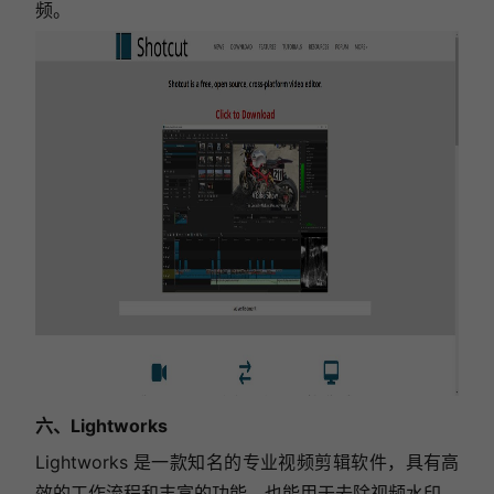
频。
六、Lightworks
Lightworks 是一款知名的专业视频剪辑软件，具有高
效的工作流程和丰富的功能，也能用于去除视频水印。