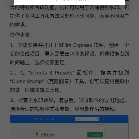
大的特效和合成功能，同样可以用于去除视频水印。它
提供了多种工具和方法来处理水印问题，满足不同用户
的需求。
操作步骤：
1、下载安装并打开 HitFilm Express 软件，创建一个
新的合成项目，导入需要去水印的视频，将视频拖曳到
时间轴上，选择视频图层。
2、在 “Effects & Presets” 面板中，搜索并找到
“Clone Stamp”（克隆图章）工具，它可以复制视频中
的某一区域来覆盖水印，
3、检查去水印效果，满意后，通过软件的导出功能，
选择合适的视频格式和参数，导出处理后的视频。