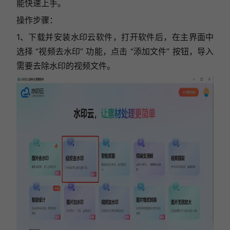
能快速上手。
操作步骤：
1、下载并安装水印云软件，打开软件后，在主界面中
选择 “视频去水印” 功能，点击 “添加文件” 按钮，导入
需要去除水印的视频文件。