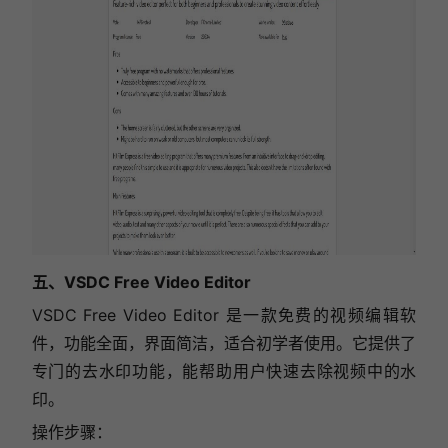
五、VSDC Free Video Editor
VSDC Free Video Editor 是一款免费的视频编辑软
件，功能全面，界面简洁，适合初学者使用。它提供了
专门的去水印功能，能帮助用户快速去除视频中的水
印。
操作步骤：