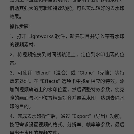
借助其强大的剪辑和特效功能，可以实现较好的去水印
效果。
操作步骤：
1、打开 Lightworks 软件，新建项目并导入带有水印
的视频素材。
2、将视频拖曳到时间线轨道上，定位到水印出现的位
置。
3、可使用 “Blend”（混合）或 “Clone”（克隆）等特
效来处理。在 “Effects” 选项卡中找到相应的特效，添
加到视频轨道上的水印位置，然后调整特效参数，使克
隆的画面与水印位置精确对齐并覆盖水印，达到去除水
印的目的。
4、完成去水印操作后，通过 “Export”（导出）功能，
按照需求设置视频的格式、分辨率、帧率等参数，最后
导出无水印的视频文件。