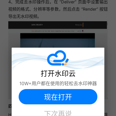
4、完成去水印操作后，在 “Deliver” 页面中设置输出
视频的格式、分辨率等参数，然后点击 “Render” 按钮
导出无水印视频。
打开水印云
10W+用户都在使用的轻松去水印神器
现在打开
四、HitFilm Express
下次再说
HitFilm Express 是一款免费的视频编辑软件，具备强