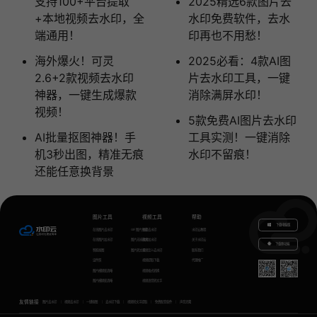
支持100+平台提取
2025精选6款图片去
+本地视频去水印，全
水印免费软件，去水
端通用！
印再也不用愁！
海外爆火！可灵
2025必看：4款AI图
2.6+2款视频去水印
片去水印工具，一键
神器，一键生成爆款
消除满屏水印！
视频！
5款免费AI图片去水印
AI批量抠图神器！手
工具实测！一键消除
机3秒出图，精准无痕
水印不留痕！
还能任意换背景
图片工具
视频工具
帮助
下载电脑版
在线图片去水印
GIF图片生成
视频去水印
水印云教程
在线图片加水印
图片无损放大
视频加水印
关于水印云
下载移动端
智能抠图
图片转文字
视频怎么去水印
联系我们
证件照
视频提取下载
代理推广
图片模糊变清晰
视频格式转换
图片模糊变清晰
视频语音转文字
友情链接
图片去水印
视频去水印
一键抠图
去水印下载
视频转文字提取
免费配音软件
声音克隆