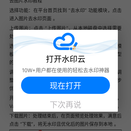
去图片水印教程
选择功能：在平台首页找到 “去水印” 功能模块，点击
进入图片去水印页面 。
上传图片：点击 “上传图片”，从本地磁盘中选择需要
处理的图片，支持批量上传 。
选择模板：上传完成后，页面会展示多种预设去水印模
板，如针对人物图片、风景图片、文档图片等不同类型
打开水印云
的模板，根据图片实际情况选择合适模板 。
10W+用户都在使用的轻松去水印神器
调整参数（可选）：若对模板效果不满意，还可手动调
整一些参数，如去水印强度、图片修复程度等，进一步
现在打开
优化效果 。
开始处理：参数设置完成，点击 “开始处理” 按钮，
下次再说
VanceAI 的 AI 算法开始运行，去除水印并优化图片 。
下载图片：处理结束后，在页面预览处理效果，满意后
点击 “下载”，将无水印且优化后的图片保存到本地 。