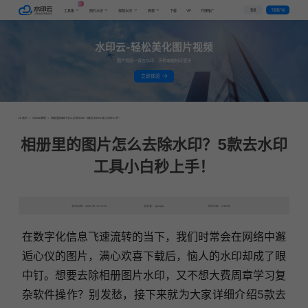
AI
VIP
登录
下载客户端
工具集
图片水印
视频水印
教程
下载
代理推广
水印云-轻松美化图片视频
图片视频一键去水印，手机电脑均可使用
立即体验
首页
>
水印云教程
>
相册里的图片怎么去除水印？5款去水印工具小白秒上手！
相册里的图片怎么去除水印？5款去水印
工具小白秒上手！
发布日期：2025-08-16 10:46
发表者：qianqian
浏览次数：4387次
在数字化信息飞速流转的当下，我们时常会在网络中邂
逅心仪的图片，满心欢喜下载后，恼人的水印却成了眼
中钉。想要去除相册图片水印，又不想大费周章学习复
杂软件操作？别发愁，接下来就为大家详细介绍5款去