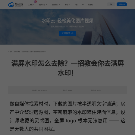
AI
VIP
登录
下载客户端
工具集
图片水印
视频水印
教程
下载
代理推广
水印云-轻松美化图片视频
图片视频一键去水印，手机电脑均可使用
立即体验
首页
>
水印云教程
>
满屏水印怎么去除？一招教会你去满屏水印！
满屏水印怎么去除？一招教会你去满屏
水印！
发布日期：2025-09-30 15:31
发表者：qianqian
浏览次数：2977次
做自媒体找素材时，下载的图片被半透明文字铺满；房
产中介整理房源图，密密麻麻的水印遮住建面信息；设
计师收藏的灵感图，全屏 logo 根本无法复用 —— 这
是无数人的共同困扰。