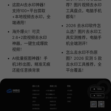
这款AI去水印神器！
荐？图片视频去水印
支持100+平台提取
工具盘点，电脑手机
+本地视频去水印，全
都有！
端通用！
2026 去水印软件怎
海外爆火！可灵
么选？图片去水印工
2.6+2款视频去水印
具实测推荐，电脑手
神器，一键生成爆款
机全端测评！
视频！
怎么去水印不伤原
AI批量抠图神器！手
图？2026 实测 5 款
机3秒出图，精准无痕
去水印工具推荐，全
还能任意换背景
平台覆盖！
图片工具
视频工具
帮助
下载电脑版
在线图片去水印
GIF图片生成
视频去水印
水印云教程
在线图片加水印
图片无损放大
视频加水印
关于水印云
下载移动端
智能抠图
图片转文字
视频怎么去水印
联系我们
证件照
视频提取下载
代理推广
图片模糊变清晰
视频格式转换
图片模糊变清晰
视频语音转文字