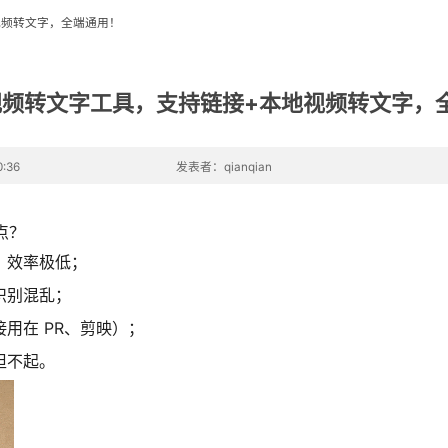
地视频转文字，全端通用！
I 视频转文字工具，支持链接+本地视频转文字，
:36
发表者：qianqian
点？
录，效率极低；
识别混乱；
用在 PR、剪映）；
担不起。