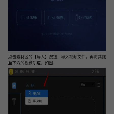
点击素材区的【导入】按钮，导入视频文件，再将其拖
至下方的视频轨道，如图，