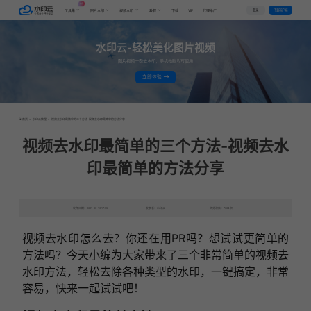
AI
VIP
登录
下载客户端
工具集
图片水印
视频水印
教程
下载
代理推广
水印云-轻松美化图片视频
图片视频一键去水印，手机电脑均可使用
立即体验
首页
>
水印云教程
>
视频去水印最简单的三个方法-视频去水印最简单的方法分享
视频去水印最简单的三个方法-视频去水
印最简单的方法分享
发布日期：2021-09-13 17:55
发表者：水印云
浏览次数：7784次
视频去水印怎么去？你还在用PR吗？想试试更简单的
方法吗？今天小编为大家带来了三个非常简单的视频去
水印方法，轻松去除各种类型的水印，一键搞定，非常
容易，快来一起试试吧！