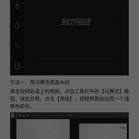
方法一、用马赛克遮盖水印
单击视频轨道上的视频，点击工具栏中的【马赛克】按
钮，弹出方框，点击【添加】，视频界面会出现一个浅
黄色矩形，