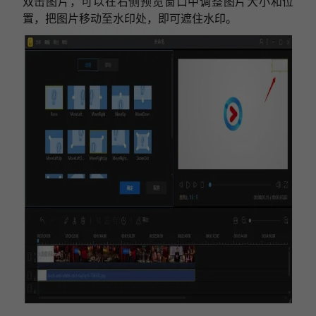
双击图片，可以在右侧预览窗口中调整图片大小和位
置，把图片移动至水印处，即可遮住水印。