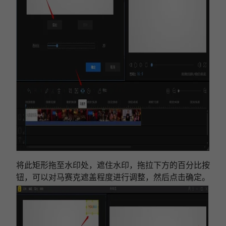
将此矩形拖至水印处，遮住水印，拖拉下方的百分比按
钮，可以对马赛克遮盖程度进行调整，然后点击确定。