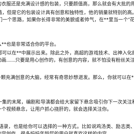
的衣服还是充满设计感的包装，只要颜值高，那么就会有大批的
值，但是它的包装设计具有创意和独特性，他的销量就特别的高
一个思路，如果你长得非常的美貌或者帅气，在**里当一个“
**也是非常适合你的平台。
都可以在**中展示出来。除此之外，高超的游戏技术、出神入化
画…….只要是用心创作的，有创意的内容，就不怕没有粉丝关
一颗充满创意的大脑，经常有奇思妙想迸发。那么，你就可以在*
一集的末尾，编剧和导演都会给大家留下悬念吸引你下一次关注和
一个视频悬念，让用户抓心挠肝的，就会选择关注你。
语录，也是给你可以选择的一种方式。比如说鸡汤类、励志类
内容创作。很多妈妈年龄层的用户就喜欢这样的内容。