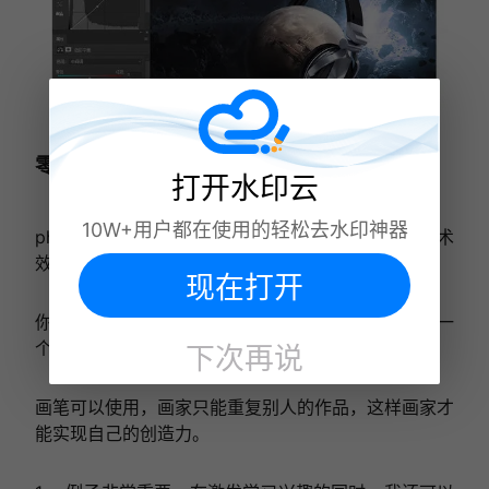
零基础快速学ps的方法
打开水印云
10W+用户都在使用的轻松去水印神器
photoshop是科学和艺术的结合，但最终取决于艺术
效果。
现在打开
你是否有扎实的艺术基础是影响未来平面设计水平的一
个重要因素。photoshop只是一个强大的工具。
下次再说
画笔可以使用，画家只能重复别人的作品，这样画家才
能实现自己的创造力。