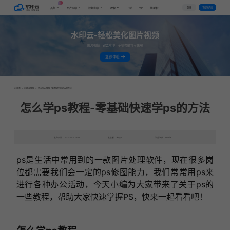
AI
VIP
登录
下载客户端
工具集
图片水印
视频水印
教程
下载
代理推广
水印云-轻松美化图片视频
图片视频一键去水印，手机电脑均可使用
立即体验
首页
>
水印云教程
>
怎么学ps教程-零基础快速学ps的方法
怎么学ps教程-零基础快速学ps的方法
发布日期：2021-10-15 09:59
发表者：水印云
浏览次数：6699次
ps是生活中常用到的一款图片处理软件，现在很多岗
位都需要我们会一定的ps修图能力，我们常常用ps来
进行各种办公活动，今天小编为大家带来了关于ps的
一些教程，帮助大家快速掌握PS，快来一起看看吧！