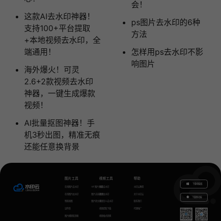
会！
这款AI去水印神器！
ps图片去水印的6种
支持100+平台提取
方法
+本地视频去水印，全
端通用！
怎样用ps去水印不影
响图片
海外爆火！可灵
2.6+2款视频去水印
神器，一键生成爆款
视频！
AI批量抠图神器！手
机3秒出图，精准无痕
还能任意换背景
图片工具
视频工具
帮助
下载电脑版
在线图片去水印
GIF图片生成
视频去水印
水印云教程
在线图片加水印
图片无损放大
视频加水印
关于水印云
下载移动端
智能抠图
图片转文字
视频怎么去水印
联系我们
证件照
视频提取下载
代理推广
图片模糊变清晰
视频格式转换