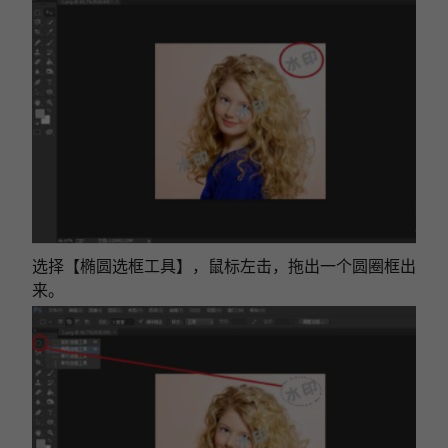
选择【椭圆选框工具】，鼠标左击，拖出一个圆圈框出
来。