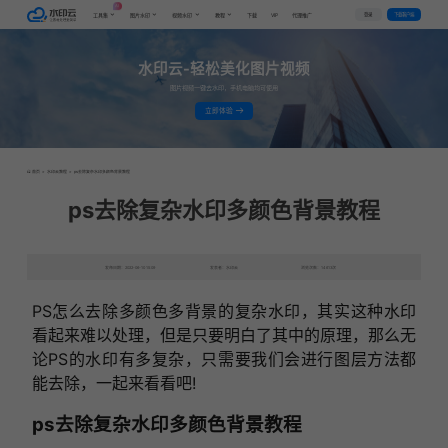
AI
VIP
登录
下载客户端
工具集
图片水印
视频水印
教程
下载
代理推广
水印云-轻松美化图片视频
图片视频一键去水印，手机电脑均可使用
立即体验
首页
>
水印云教程
>
ps去除复杂水印多颜色背景教程
ps去除复杂水印多颜色背景教程
发布日期：2022-06-10 15:09
发表者：水印云
浏览次数：14613次
PS怎么去除多颜色多背景的复杂水印，其实这种水印
看起来难以处理，但是只要明白了其中的原理，那么无
论PS的水印有多复杂，只需要我们会进行图层方法都
能去除，一起来看看吧!
ps去除复杂水印多颜色背景教程