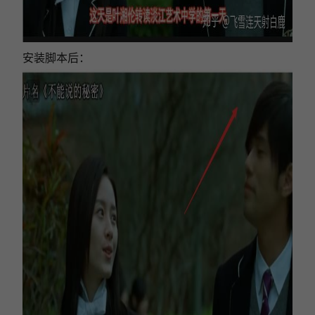
安装脚本后：