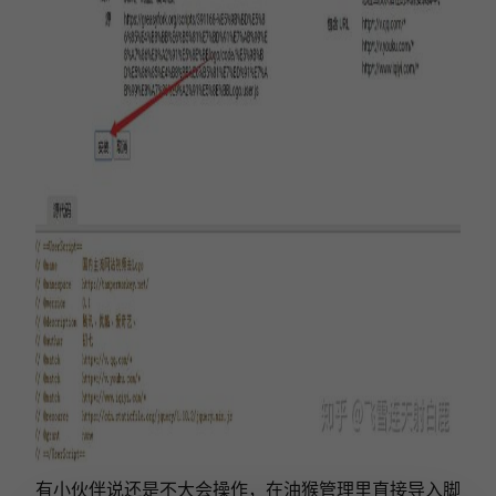
有小伙伴说还是不大会操作，在油猴管理里直接导入脚