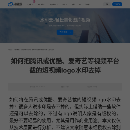
AI
VIP
登录
下载客户端
工具集
图片水印
视频水印
教程
下载
代理推广
水印云-轻松美化图片视频
图片视频一键去水印，手机电脑均可使用
立即体验
首页
>
水印云教程
>
如何把腾讯或优酷、爱奇艺等视频平台截的短视频logo水印去掉
如何把腾讯或优酷、爱奇艺等视频平台
截的短视频logo水印去掉
发布日期：2021-11-17 10:47
发表者：水印云
浏览次数：17725次
如何将在腾讯或优酷、爱奇艺截的短视频logo水印去
掉？很多人说水印是去不掉的，但实际上借助一些软件
还是可以去除的，不过有logo说明人家是有版权的，
最好不要轻易的使用，尤其是用作商业用途。本文仅仅
从技术层面进行分析，不建议大家随意未经授权去除别