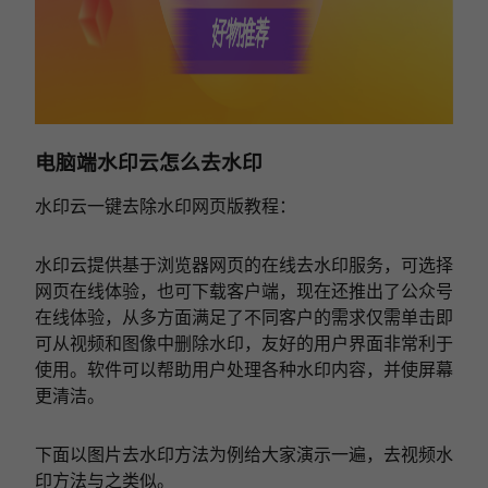
电脑端水印云怎么去水印
水印云一键去除水印网页版教程：
水印云提供基于浏览器网页的在线去水印服务，可选择
网页在线体验，也可下载客户端，现在还推出了公众号
在线体验，从多方面满足了不同客户的需求仅需单击即
可从视频和图像中删除水印，友好的用户界面非常利于
使用。软件可以帮助用户处理各种水印内容，并使屏幕
更清洁。
下面以图片去水印方法为例给大家演示一遍，去视频水
印方法与之类似。