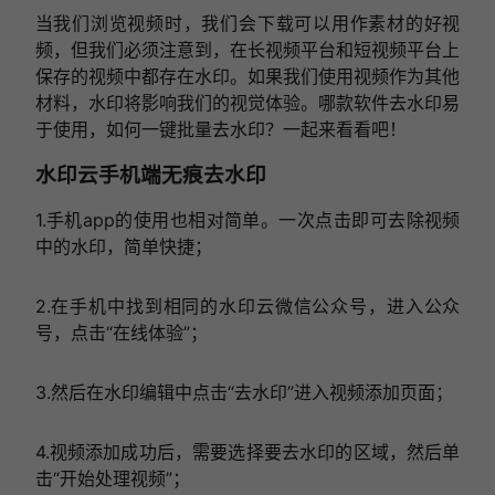
当我们浏览视频时，我们会下载可以用作素材的好视
频，但我们必须注意到，在长视频平台和短视频平台上
保存的视频中都存在水印。如果我们使用视频作为其他
材料，水印将影响我们的视觉体验。哪款软件去水印易
于使用，如何一键批量去水印？一起来看看吧！
水印云手机端无痕去水印
1.手机app的使用也相对简单。一次点击即可去除视频
中的水印，简单快捷；
2.在手机中找到相同的水印云微信公众号，进入公众
号，点击“在线体验”；
3.然后在水印编辑中点击“去水印”进入视频添加页面；
4.视频添加成功后，需要选择要去水印的区域，然后单
击“开始处理视频”；