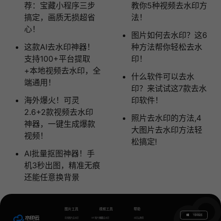
荐：宝藏小程序三步
教你5种视频去水印方
搞定，画质无损超省
法！
心！
图片如何去水印？这6
这款AI去水印神器！
种方法帮你轻松去水
支持100+平台提取
印！
+本地视频去水印，全
什么软件可以去水
端通用！
印？来试试这7款去水
海外爆火！可灵
印软件！
2.6+2款视频去水印
照片去水印的方法,4
神器，一键生成爆款
大图片去水印方法轻
视频！
松搞定!
AI批量抠图神器！手
机3秒出图，精准无痕
还能任意换背景
图片工具
视频工具
帮助
下载电脑版
在线图片去水印
GIF图片生成
视频去水印
水印云教程