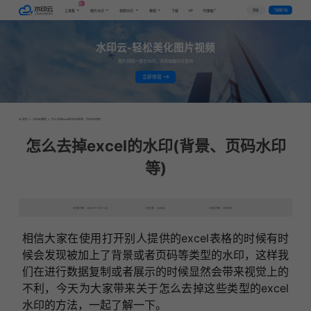
AI
VIP
登录
下载客户端
工具集
图片水印
视频水印
教程
下载
代理推广
水印云-轻松美化图片视频
图片视频一键去水印，手机电脑均可使用
立即体验
首页
>
水印云教程
>
怎么去掉excel的水印(背景、页码水印等)
怎么去掉excel的水印(背景、页码水印
等)
发布日期：2022-01-08 11:22
发表者：水印云
浏览次数：25567次
相信大家在使用打开别人提供的excel表格的时候有时
候会发现被加上了背景或者页码等类型的水印，这样我
们在进行数据复制或者展示的时候显然会带来视觉上的
不利，今天为大家带来关于怎么去掉这些类型的excel
水印的方法，一起了解一下。