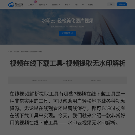
AI
VIP
登录
下载客户端
工具集
图片水印
视频水印
教程
下载
代理推广
水印云-轻松美化图片视频
图片视频一键去水印，手机电脑均可使用
立即体验
首页
>
行业资讯
>
视频在线下载工具-视频提取无水印解析
视频在线下载工具-视频提取无水印解析
发布日期：2023-05-30 17:00
发表者：去水印
浏览次数：20846次
在线视频解析提取工具有哪些?视频在线下载工具是一
种非常实用的工具，可以帮助用户轻松地下载各种视频
资源。无论是在线观看还是离线保存，都可以通过视频
在线下载工具来实现。今天，我们就来介绍一款非常好
用的视频在线下载工具——水印云视频无水印解析。