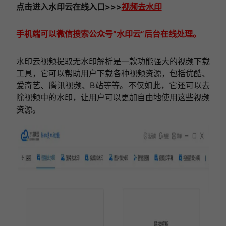
点击进入
水印云在线
入口
>>>
视频去水印
手机端可以微信搜索公众号“水印云”后台在线处理。
水印云视频提取无水印解析是一款功能强大的视频下载
工具，它可以帮助用户下载各种视频资源，包括优酷、
爱奇艺、腾讯视频、B站等等。不仅如此，它还可以去
除视频中的水印，让用户可以更加自由地使用这些视频
资源。