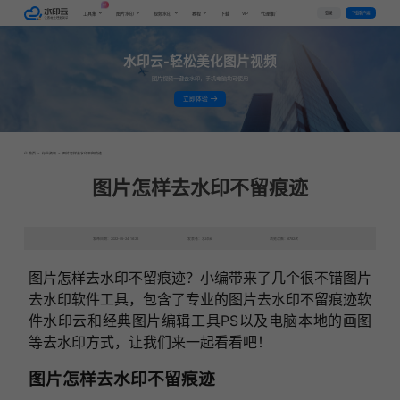
AI
VIP
登录
下载客户端
工具集
图片水印
视频水印
教程
下载
代理推广
水印云-轻松美化图片视频
图片视频一键去水印，手机电脑均可使用
立即体验
首页
>
行业资讯
>
图片怎样去水印不留痕迹
图片怎样去水印不留痕迹
发布日期：2022-05-24 16:26
发表者：水印云
浏览次数：6782次
图片怎样去水印不留痕迹？小编带来了几个很不错图片
去水印软件工具，包含了专业的图片去水印不留痕迹软
件水印云和经典图片编辑工具PS以及电脑本地的画图
等去水印方式，让我们来一起看看吧！
图片怎样去水印不留痕迹