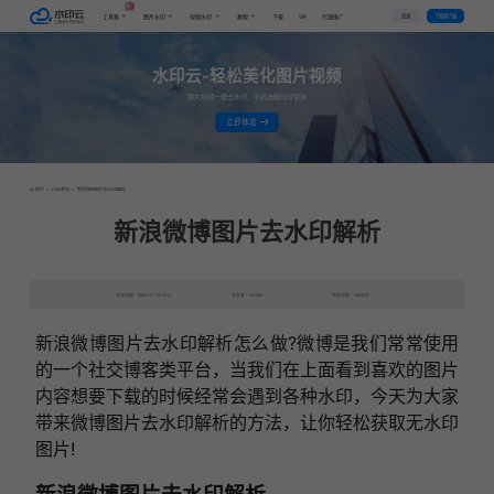
AI
VIP
登录
下载客户端
工具集
图片水印
视频水印
教程
下载
代理推广
水印云-轻松美化图片视频
图片视频一键去水印，手机电脑均可使用
立即体验
首页
>
行业资讯
>
新浪微博图片去水印解析
新浪微博图片去水印解析
发布日期：2022-07-18 10:53
发表者：水印云
浏览次数：21639次
新浪微博图片去水印解析怎么做?微博是我们常常使用
的一个社交博客类平台，当我们在上面看到喜欢的图片
内容想要下载的时候经常会遇到各种水印，今天为大家
带来微博图片去水印解析的方法，让你轻松获取无水印
图片!