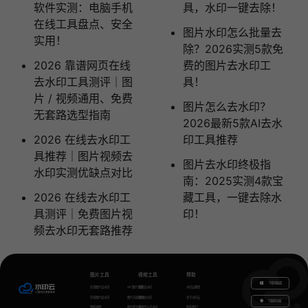
软件实测：电脑手机
具，水印一键去除！
在线工具盘点、安全
图片水印怎么批量去
实用！
除？2026实测5款免
2026 靠谱网页在线
费的图片去水印工
去水印工具测评｜图
具！
片 / 视频通用、免费
图片怎么去水印？
无套路选型指南
2026最新5款AI去水
2026 在线去水印工
印工具推荐
具推荐｜图片视频去
图片去水印终极指
水印实测优缺点对比
南：2025实测4款宝
2026 在线去水印工
藏工具，一键去除水
具测评｜免费图片视
印！
频去水印无套路推荐
图片工具
视频工具
帮助
下载电脑版
在线图片去水印
GIF图片生成
视频去水印
水印云教程
在线图片加水印
图片无损放大
视频加水印
关于水印云
下载移动端
智能抠图
图片转文字
视频怎么去水印
联系我们