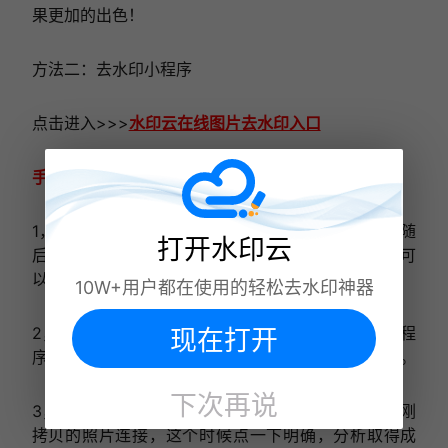
果更加的出色！
方法二：去水印小程序
点击进入>>>
水印云在线图片去水印入口
手机端可以搜索微信公众号“水印云”后台在线处理。
1，必须先找到你要想储存下载去图片水印的著作，随
打开水印云
后在底端能够寻找共享按键，点击复制连接，拷贝就可
以
10W+用户都在使用的轻松去水印神器
2，这个时候必须依靠手机微信，在发现页上边的小程
现在打开
序，嗖索小程序【时间去除水印】，随后进到小程序。
下次再说
3，进到到小程序以后，系统软件就会自身鉴别到你刚
拷贝的照片连接，这个时候点一下明确，分析取得成