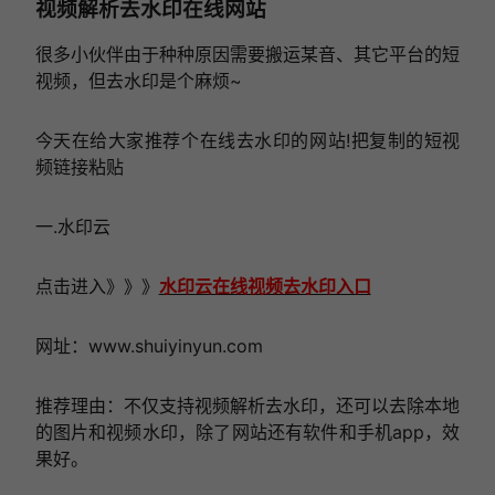
视频解析去水印在线网站
很多小伙伴由于种种原因需要搬运某音、其它平台的短
视频，但去水印是个麻烦~
今天在给大家推荐个在线去水印的网站!把复制的短视
频链接粘贴
一.水印云
点击进入》》》
水印云在线视频去水印入口
网址：www.shuiyinyun.com
推荐理由：不仅支持视频解析去水印，还可以去除本地
的图片和视频水印，除了网站还有软件和手机app，效
果好。