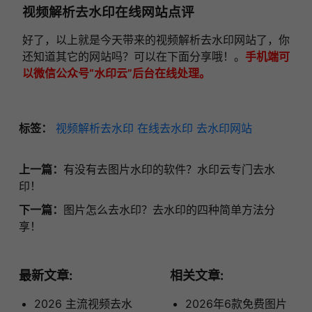
视频解析去水印在线网站点评
好了，以上就是今天带来的视频解析去水印网站了，你
还知道其它的网站吗？可以在下面分享哦！
。
手机端可
以微信公众号“水印云”后台在线处理。
标签：
视频解析去水印
在线去水印
去水印网站
上一篇：
有没有去图片水印的软件？水印云专门去水
印！
下一篇：
图片怎么去水印？去水印的四种简单方法分
享！
最新文章:
相关文章:
2026 主流视频去水
2026年6款免费图片