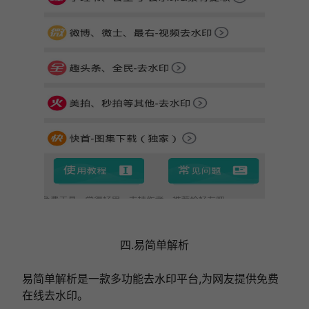
四.易简单解析
易简单解析是一款多功能去水印平台,为网友提供免费
在线去水印。