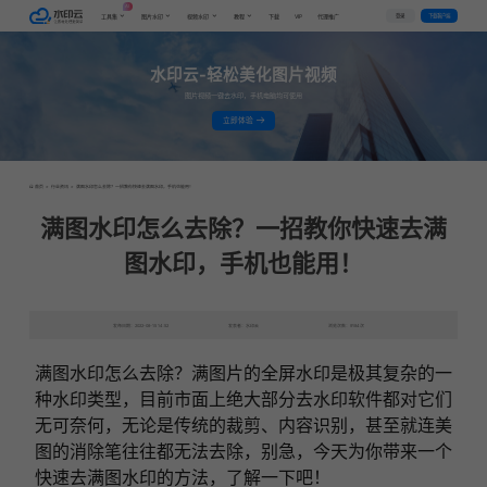
AI
VIP
登录
下载客户端
工具集
图片水印
视频水印
教程
下载
代理推广
水印云-轻松美化图片视频
图片视频一键去水印，手机电脑均可使用
立即体验
首页
>
行业资讯
>
满图水印怎么去除？一招教你快速去满图水印，手机也能用！
满图水印怎么去除？一招教你快速去满
图水印，手机也能用！
发布日期：2022-08-15 14:52
发表者：水印云
浏览次数：9184次
满图水印怎么去除？满图片的全屏水印是极其复杂的一
种水印类型，目前市面上绝大部分去水印软件都对它们
无可奈何，无论是传统的裁剪、内容识别，甚至就连美
图的消除笔往往都无法去除，别急，今天为你带来一个
快速去满图水印的方法，了解一下吧！