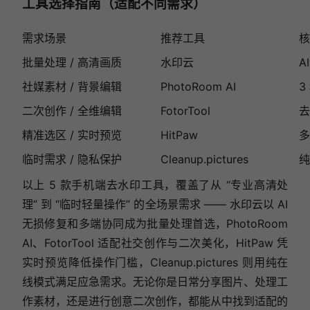
工具选择指南（适配不同需求）
需求场景
推荐工具
核
批量处理 / 高清画质
水印云
A
社媒素材 / 背景编辑
PhotoRoom AI
3
二次创作 / 全维编辑
FotorTool
去
精准选区 / 实时预览
HitPaw
多
临时需求 / 隐私保护
Cleanup.pictures
纯
以上 5 款手机端去水印工具，覆盖了从 “专业高清处
理” 到 “临时轻量操作” 的全场景需求 —— 水印云以 AI
无损修复和多端协同成为批量处理首选，PhotoRoom
AI、FotorTool 适配社交创作与二次美化，HitPaw 凭
实时预览降低操作门槛，Cleanup.pictures 则用纯在
线模式满足应急需求。无论你是日常分享图片、处理工
作素材，还是进行创意二次创作，都能从中找到适配的