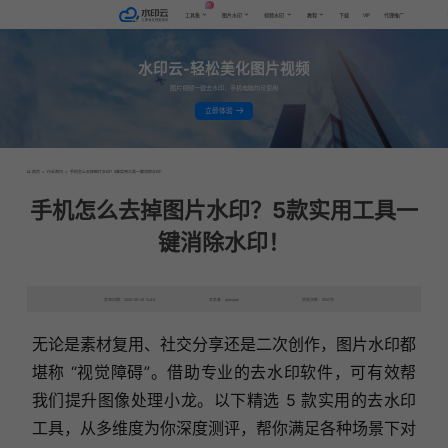
AI
VIP
工具集
图片水印
视频水印
教程
下载
代理推广
水印云-轻松美化图片视频
图片视频一键去水印，手机电脑均可使用
立即体验
首页
>
行业资讯
>
手机怎么去掉图片水印？5款实用工具一键消除水印！
手机怎么去掉图片水印？5款实用工具一
键消除水印！
发布日期：2025-09-25 10:46
发表者：qianqian
浏览次数：9207次
无论是素材复用、社交分享还是二次创作，图片水印都
堪称 “视觉障碍”。借助专业的去水印软件，可有效帮
我们提升图像处理小龙。以下精选 5 款实用的去水印
工具，从多维度为你深度测评，帮你满足各种场景下对