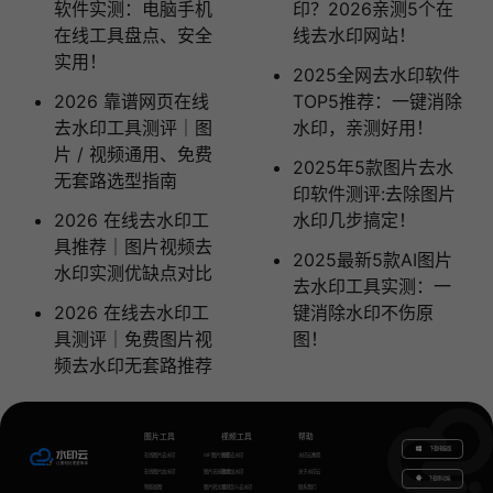
软件实测：电脑手机
印？2026亲测5个在
在线工具盘点、安全
线去水印网站！
实用！
2025全网去水印软件
2026 靠谱网页在线
TOP5推荐：一键消除
去水印工具测评｜图
水印，亲测好用！
片 / 视频通用、免费
2025年5款图片去水
无套路选型指南
印软件测评:去除图片
2026 在线去水印工
水印几步搞定！
具推荐｜图片视频去
2025最新5款AI图片
水印实测优缺点对比
去水印工具实测：一
2026 在线去水印工
键消除水印不伤原
具测评｜免费图片视
图！
频去水印无套路推荐
图片工具
视频工具
帮助
下载电脑版
在线图片去水印
GIF图片生成
视频去水印
水印云教程
在线图片加水印
图片无损放大
视频加水印
关于水印云
下载移动端
智能抠图
图片转文字
视频怎么去水印
联系我们