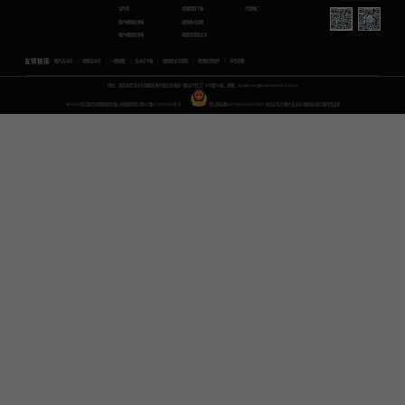
证件照
视频提取下载
代理推广
图片模糊变清晰
视频格式转换
图片模糊变清晰
视频语音转文字
友情链接
图片去水印
视频去水印
一键抠图
去水印下载
视频转文字提取
免费配音软件
声音克隆
地址：湖北省武汉市东湖新技术开发区关南园一路当代梦工厂4号楼10楼，邮箱：yinglin.wu@udreamtech.com
©2020武汉联合创想科技有限公司版权所有
鄂ICP备17031026号-8
鄂公网安备42018502007353
水印云专注
图片去水印
视频去水印
国内杰出者