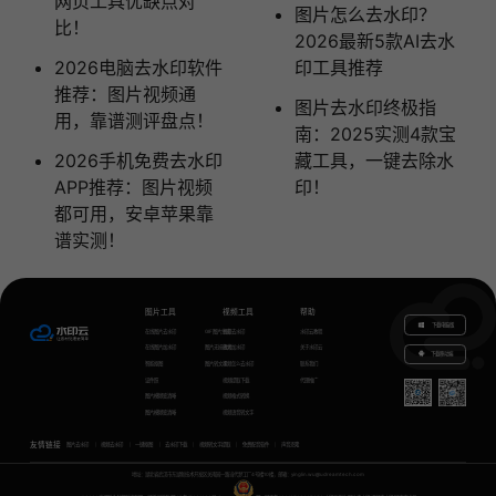
网页工具优缺点对
图片怎么去水印？
比！
2026最新5款AI去水
2026电脑去水印软件
印工具推荐
推荐：图片视频通
图片去水印终极指
用，靠谱测评盘点！
南：2025实测4款宝
2026手机免费去水印
藏工具，一键去除水
APP推荐：图片视频
印！
都可用，安卓苹果靠
谱实测！
图片工具
视频工具
帮助
下载电脑版
在线图片去水印
GIF图片生成
视频去水印
水印云教程
在线图片加水印
图片无损放大
视频加水印
关于水印云
下载移动端
智能抠图
图片转文字
视频怎么去水印
联系我们
证件照
视频提取下载
代理推广
图片模糊变清晰
视频格式转换
图片模糊变清晰
视频语音转文字
友情链接
图片去水印
视频去水印
一键抠图
去水印下载
视频转文字提取
免费配音软件
声音克隆
地址：湖北省武汉市东湖新技术开发区关南园一路当代梦工厂4号楼10楼，邮箱：yinglin.wu@udreamtech.com