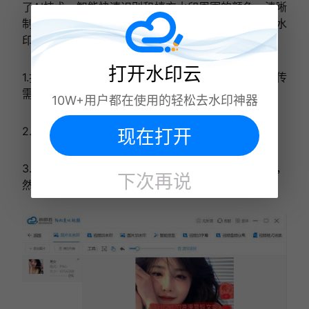
了AI技术，智能快速识别和填充水印周围的颜色，清晰
制作电影，达到无需返工的效果。接下来，我将展示水
印的操作步骤。
打开水印云
1.打开水印云，选择左功能栏中的图片水印功能，上传
需要去除水印的图片。
10W+用户都在使用的轻松去水印神器
2.在左上角选择框选或涂鸦工具。
现在打开
3.点击下面的去除水印，立即完成图片中的水印去除，
下次再说
然后点击立即保存保存图片。