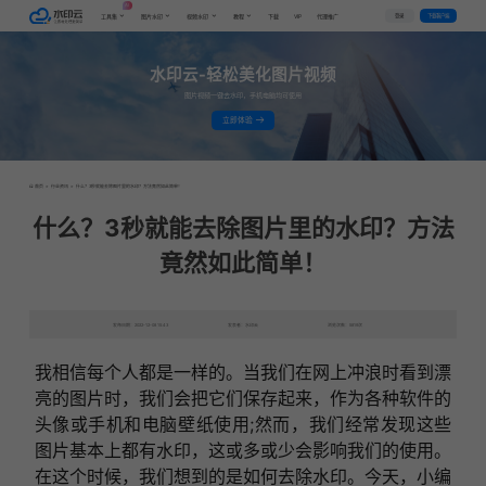
AI
VIP
登录
下载客户端
工具集
图片水印
视频水印
教程
下载
代理推广
水印云-轻松美化图片视频
图片视频一键去水印，手机电脑均可使用
立即体验
首页
>
行业资讯
>
什么？3秒就能去除图片里的水印？方法竟然如此简单！
什么？3秒就能去除图片里的水印？方法
竟然如此简单！
发布日期：2022-12-08 15:43
发表者：水印云
浏览次数：5819次
我相信每个人都是一样的。当我们在网上冲浪时看到漂
亮的图片时，我们会把它们保存起来，作为各种软件的
头像或手机和电脑壁纸使用;然而，我们经常发现这些
图片基本上都有水印，这或多或少会影响我们的使用。
在这个时候，我们想到的是如何去除水印。今天，小编