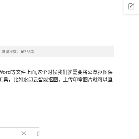
问题反
馈
浏览次数：16735次
ord等文件上面,这个时候我们就需要将公章抠图保
工具，比如
水印云智能抠图
，上传印章图片就可以直