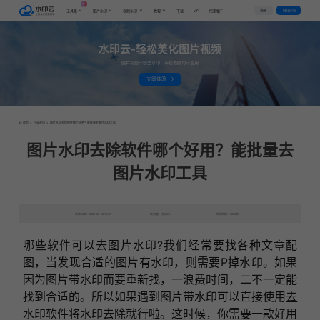
AI
VIP
登录
下载客户端
工具集
图片水印
视频水印
教程
下载
代理推广
水印云-轻松美化图片视频
图片视频一键去水印，手机电脑均可使用
立即体验
首页
>
行业资讯
>
图片水印去除软件哪个好用？能批量去图片水印工具
图片水印去除软件哪个好用？能批量去
图片水印工具
发布日期：2023-05-12 15:07
发表者：去水印
浏览次数：7870次
哪些软件可以去图片水印?我们经常要找各种文章配
图，当发现合适的图片有水印，则需要P掉水印。如果
因为图片带水印而要重新找，一浪费时间，二不一定能
找到合适的。所以如果遇到图片带水印可以直接使用
去
水印软件
将水印去除就行啦。这时候，你需要一款好用