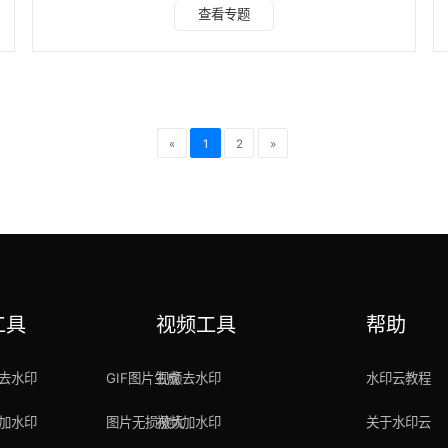
除图片水印。其中一个比较好用的工具是“水印云图片去水
查看专题
印”。这个工具可以帮助我们快速去除图片上的水印，而且操
作非常简单。只需要将图片上传到工具中，然后点击“去水印”
按钮，就可以轻松去除水印了。 点击进入水印云在线入口
>>>图片去水印 手机端可以微信搜索公众号“水印云”后台在线
处理。 除了在线工具，我们还
«
1
2
»
工具
视频工具
帮助
去水印
GIF图片生成
视频去水印
水印云教程
加水印
图片无损放大
视频加水印
关于水印云