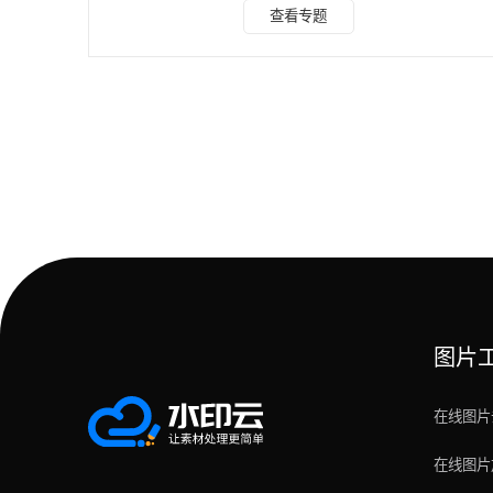
印的办法。 首先，我们需要使用一款叫做“水印云”的软件。这
查看专题
个软件可以帮助我们快速去除图片中的水印，而且非常容易使
用。 点击进入水印云在线入口>>>图片去水印 手机端可以微
信搜索公众号“水印云”后台在线处理。 接下来，我们需要选择
要去除水印的图片。你可以通过拖拽图片到软件界面上，或者
点击“选择图片”按
图片
在线图片
在线图片