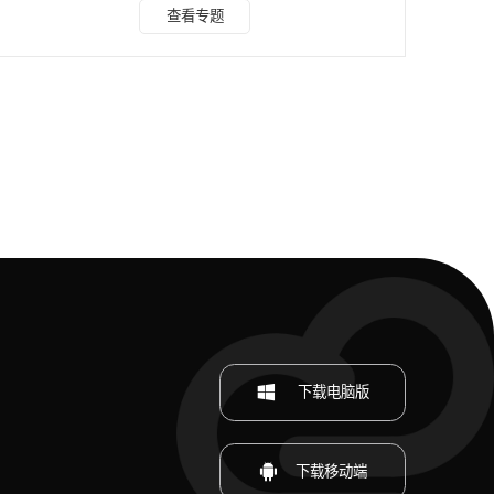
来去除图片上的水印了，那么如何去除图片水印呢?下面跟大
查看专题
家分享常用的方法，希望可以帮助到大家。 方法一：水印云
图片去水印： 点击进入水印云在线入口>>>图片去水印 手机
端可以微信搜索公众号“水印云”后台在线处理。 步骤一：在电
脑搜索水印云进入官网主界面进入图片去水印功能。 步骤
二：把需要去水印的图片
下载电脑版
下载移动端