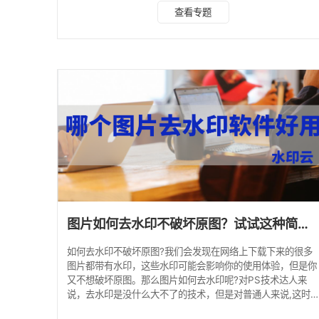
云在线图片去水印入口 一、使用水印云软件 水印云是一款功
查看专题
能强大的在线去水印工具，可以帮助我们快速去除微博图片中
的水印。具体步骤如下： 1、下载微博图片。 2、打开水印云
软件，选择“图片去水印”功能。 3、把需要发微博去水印图
片，上传进去涂抹或者框选“去除水印”按钮。 4、等待处理完
成，保存无水印的
图片如何去水印不破坏原图？试试这种简单的方法
如何去水印不破坏原图?我们会发现在网络上下载下来的很多
图片都带有水印，这些水印可能会影响你的使用体验，但是你
又不想破坏原图。那么图片如何去水印呢?对PS技术达人来
说，去水印是没什么大不了的技术，但是对普通人来说,这时
候就需要用到专业的去水印工具，轻松去除图片上的水印。轻