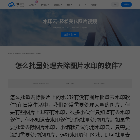
AI
VIP
登录
下载客户端
工具集
图片水印
视频水印
教程
下载
代理推广
水印云-轻松美化图片视频
图片视频一键去水印，手机电脑均可使用
立即体验
首页
>
行业资讯
>
怎么批量处理去除图片水印的软件？
怎么批量处理去除图片水印的软件？
发布日期：2023-05-17 15:00
发表者：去水印
浏览次数：15180次
怎么批量去除图片上的水印?有没有图片批量去水印软
件?在日常生活中，我们经常需要处理大量的图片，但
是有些图片上却带有水印，很多小伙伴只知道有去水印
软件，但不知道
去水印软件
还能批量处理图片。如果需
要批量去除图片水印，小编就建议你用水印云，只需要
添加需要处理的图片，选好水印所在区域，即可批量去