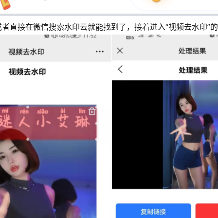
或者直接在微信搜索水印云就能找到了，接着进入“视频去水印”的