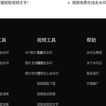
一键提取视频文字！
视频免费在线去水印
工具
视频工具
帮助
去水印
GIF图片生成
视频去水印
水印云教程
加水印
图片无损放大
视频加水印
关于水印云
图片转文字
视频怎么去水印
联系我们
视频提取下载
代理推广
变清晰
视频格式转换
变清晰
视频语音转文字