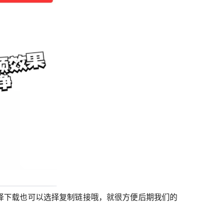
选择下载也可以选择复制链接哦，就很方便后期我们的