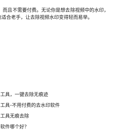
，而且不需要付费。无论你是想去除视频中的水印，
也适合老手，让去除视频水印变得轻而易举。
费工具，一键去除无痕迹
工具-不用付费的去水印软件
线工具无痕去除
费软件哪个好？