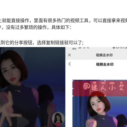
。
上就能直接操作，里面有很多热门的视频工具，可以直接拿来视
步，没有过多繁琐的操作，具体如下：
找到它的分享按钮，选择复制链接就可以了;