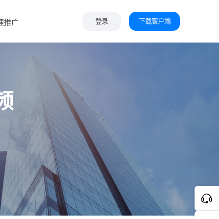
下载客户端
理推广
登录
频