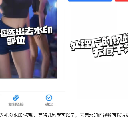
“去视频水印”按钮，等待几秒就可以了，去完水印的视频可以