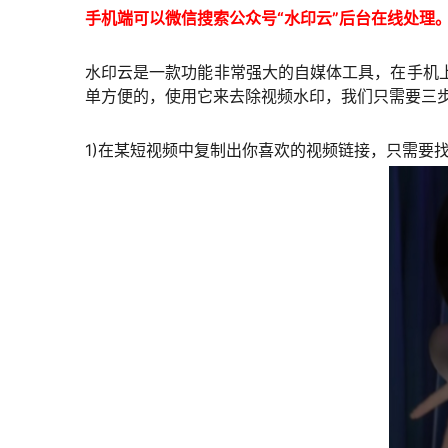
手机端可以微信搜索公众号“水印云”后台在线处理
水印云是一款功能非常强大的自媒体工具，在手机
单方便的，使用它来去除视频水印，我们只需要三
1)在某短视频中复制出你喜欢的视频链接，只需要