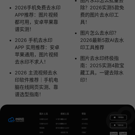
图片水印怎么批量去
2026手机免费去水印
除？2026实测5款免
APP推荐：图片视频
费的图片去水印工
都可用，安卓苹果靠
具！
谱实测！
图片怎么去水印？
2026 手机去水印
2026最新5款AI去水
APP 实用推荐：安卓
印工具推荐
苹果通用，图片视频
图片去水印终极指
去水印不求人！
南：2025实测4款宝
2026 主流视频去水
藏工具，一键去除水
印软件推荐｜手机电
印！
脑在线网页实测、靠
谱选型指南！
图片工具
视频工具
帮助
下载电脑版
在线图片去水印
GIF图片生成
视频去水印
水印云教程
在线图片加水印
图片无损放大
视频加水印
关于水印云
下载移动端
智能抠图
图片转文字
视频怎么去水印
联系我们
证件照
视频提取下载
代理推广