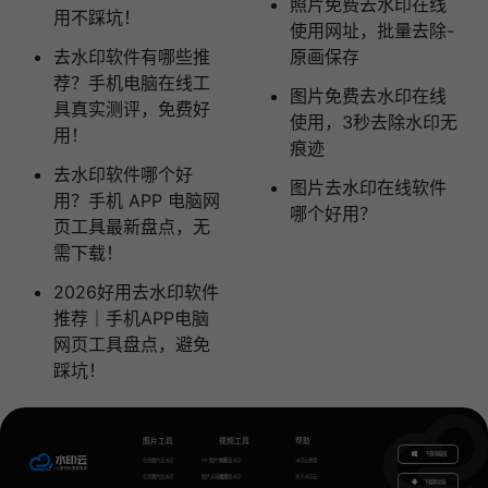
照片免费去水印在线
用不踩坑！
使用网址，批量去除-
去水印软件有哪些推
原画保存
荐？手机电脑在线工
图片免费去水印在线
具真实测评，免费好
使用，3秒去除水印无
用！
痕迹
去水印软件哪个好
图片去水印在线软件
用？手机 APP 电脑网
哪个好用？
页工具最新盘点，无
需下载！
2026好用去水印软件
推荐｜手机APP电脑
网页工具盘点，避免
踩坑！
图片工具
视频工具
帮助
下载电脑版
在线图片去水印
GIF图片生成
视频去水印
水印云教程
在线图片加水印
图片无损放大
视频加水印
关于水印云
下载移动端