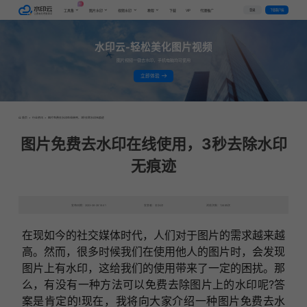
AI
VIP
登录
下载客户端
工具集
图片水印
视频水印
教程
下载
代理推广
水印云-轻松美化图片视频
图片视频一键去水印，手机电脑均可使用
立即体验
首页
>
行业资讯
>
图片免费去水印在线使用，3秒去除水印无痕迹
图片免费去水印在线使用，3秒去除水印
无痕迹
发布日期：2023-06-28 16:41
发表者：去水印
浏览次数：12485次
在现如今的社交媒体时代，人们对于图片的需求越来越
高。然而，很多时候我们在使用他人的图片时，会发现
图片上有水印，这给我们的使用带来了一定的困扰。那
么，有没有一种方法可以免费去除图片上的水印呢?答
案是肯定的!现在，我将向大家介绍一种图片免费去水