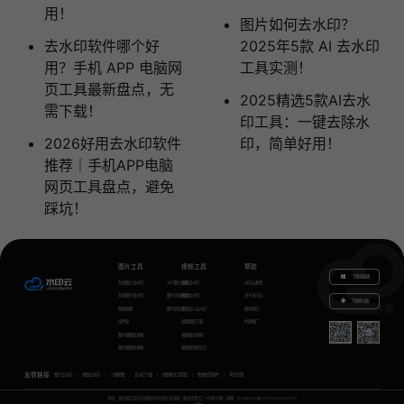
用！
图片如何去水印？
去水印软件哪个好
2025年5款 AI 去水印
用？手机 APP 电脑网
工具实测！
页工具最新盘点，无
2025精选5款AI去水
需下载！
印工具：一键去除水
2026好用去水印软件
印，简单好用！
推荐｜手机APP电脑
网页工具盘点，避免
踩坑！
图片工具
视频工具
帮助
下载电脑版
在线图片去水印
GIF图片生成
视频去水印
水印云教程
在线图片加水印
图片无损放大
视频加水印
关于水印云
下载移动端
智能抠图
图片转文字
视频怎么去水印
联系我们
证件照
视频提取下载
代理推广
图片模糊变清晰
视频格式转换
图片模糊变清晰
视频语音转文字
友情链接
图片去水印
视频去水印
一键抠图
去水印下载
视频转文字提取
免费配音软件
声音克隆
地址：湖北省武汉市东湖新技术开发区关南园一路当代梦工厂4号楼10楼，邮箱：yinglin.wu@udreamtech.com