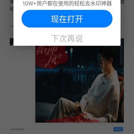
水印区域，点击图片上方的【开始去水印】，AI就能自
10W+用户都在使用的轻松去水印神器
动完成整个过程啦。
现在打开
下次再说