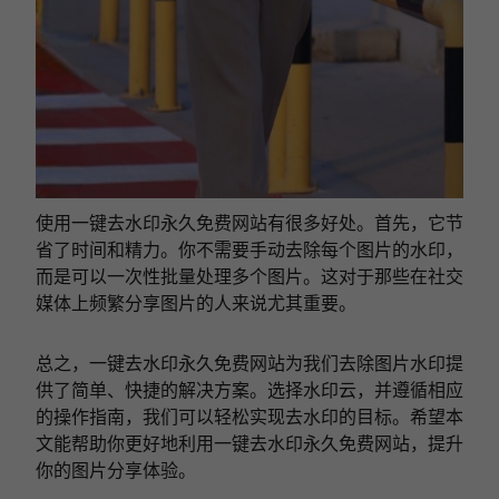
使用一键去水印永久免费网站有很多好处。首先，它节
省了时间和精力。你不需要手动去除每个图片的水印，
而是可以一次性批量处理多个图片。这对于那些在社交
媒体上频繁分享图片的人来说尤其重要。
总之，一键去水印永久免费网站为我们去除图片水印提
供了简单、快捷的解决方案。选择水印云，并遵循相应
的操作指南，我们可以轻松实现去水印的目标。希望本
文能帮助你更好地利用一键去水印永久免费网站，提升
你的图片分享体验。