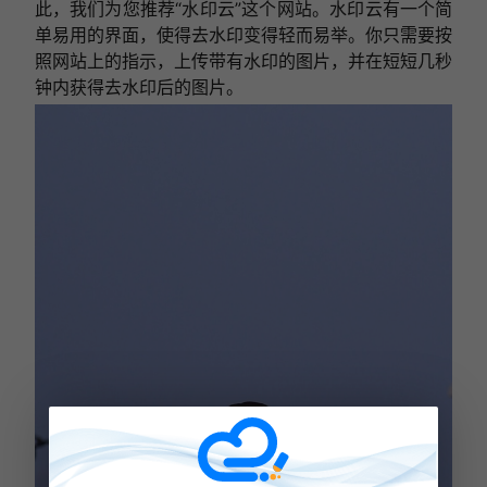
此，我们为您推荐“水印云”这个网站。水印云有一个简
单易用的界面，使得去水印变得轻而易举。你只需要按
照网站上的指示，上传带有水印的图片，并在短短几秒
钟内获得去水印后的图片。