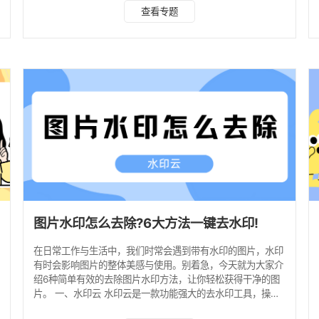
题。 一、水印云 水印云是一款专业的图片和视频处理工具，
查看专题
其去水印功能强大，操作简单，能够快速精准地去除图片上的
文字水印，且对图片画质的影响较小。 去文字水印步骤： 1、
打开水印云官网或下载安装水印云客户端，进入图片去水印功
能界面，点击 “添加图片” 按钮，将需要去除文字水印的图片
导入到软件中。 2、在工具栏中选择 “去水印”
图片水印怎么去除?6大方法一键去水印!
在日常工作与生活中，我们时常会遇到带有水印的图片，水印
有时会影响图片的整体美感与使用。别着急，今天就为大家介
绍6种简单有效的去除图片水印方法，让你轻松获得干净的图
一
片。 一、水印云 水印云是一款功能强大的去水印工具，操作
简单，去水印效果出色。它利用先进的 AI 智能识别技术，能