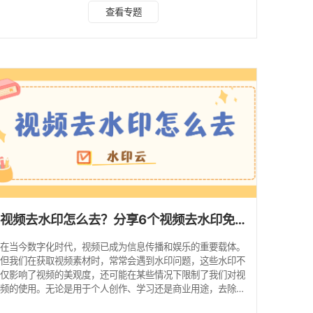
片瞬间摆脱水印束缚，尽显清爽质感！ 一、水印云 推荐指
查看专题
数：★★★★★ 作为去水印领域的热门软件，水印云凭借出
色的性能赢得了众多用户的青睐。它依托先进的 AI 图像识别
技术，能够精准定位图片中的水印并彻底清除，且在处理过程
中能最大程度保留图片原有的清晰度和视觉美感，避免出现画
质受损的情况。 这款软件的核心优势在于操作的便
视频去水印怎么去？分享6个视频去水印免费软件！
在当今数字化时代，视频已成为信息传播和娱乐的重要载体。
但我们在获取视频素材时，常常会遇到水印问题，这些水印不
仅影响了视频的美观度，还可能在某些情况下限制了我们对视
频的使用。无论是用于个人创作、学习还是商业用途，去除视
频水印都是一项常见且必要的操作。接下来，就为大家分享6