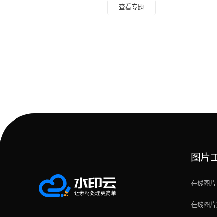
核心亮点：作为专业级水印处理工具，水印云凭借强大的 AI
查看专题
算法实现 “智能识别 + 无痕修复”，无论是文字水印、logo 还
是复杂图案，都能精准去除。支持图片 / 视频双场景，还能批
量处理，简直是办公党和设计师的福音！ 操作步骤： 1、打开
软件，点击「图片去水印」，上传需要处理的图片。 2、选择
「手动涂抹」模式，
图片
在线图片
在线图片