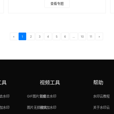
够精准定位并快速去除各类水印，无论是文字水印、logo 水
查看专题
印，还是复杂的图案水印，都能轻松应对。同时，水印云支持
批量处理图片，大大提高工作效率。 操作指南： 1、打开【水
印云】软件，找到主界面中的 “图片去水印” 功能并点击进
入，软件支持一次性批量上传多张图片，方便快捷。 2、选择
去水印的方式，常见的有涂抹消除和框选
«
1
2
3
4
5
6
...
10
11
»
工具
视频工具
帮助
去水印
GIF图片生成
视频去水印
水印云教程
加水印
图片无损放大
视频加水印
关于水印云