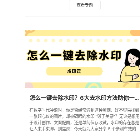
去水印领域以 “智能 + 高效” 著称，特别适合有批量处理需
查看专题
求，或是对画质要求严苛，追求无损效果的用户。它支持多端
使用，网页端和小程序端都能操作，无需安装客户端，节省设
备内存。 主要功能 AI 智能识别：借助海量图片数据训练的算
法，能精准分离水印与背景，避免出现 “模糊痕迹”“色块残留”
等问题。比如去除图片角落的平台
怎么一键去除水印？6大去水印方法助你一键去水印！
在数字时代冲浪时，你是否经常遇到这种烦恼：好不容易找到
一张超心仪的图片，却被碍眼的水印 “毁了美感”？无论是想用
于设计创作、文案配图，还是单纯保存收藏，水印的存在总是
让人束手束脚。别焦虑！今天就为大家分享 6 个亲测有效的
键去图片水印方法，助你轻松搞定图片去水印。 一、水印云