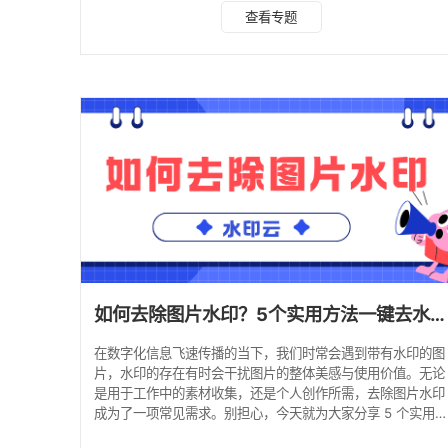
键去水印。本文精选6款亲测好用的AI在线去水印工具，帮你
查看专题
快速锁定适配需求的工具，真正实现去水印自由。 一、6款AI
在线去水印工具详细测评 本次测评基于统一标准：综合评分
结合识别精度、处理速度、画质保留度、操作便捷性、隐私安
全性五大指标加权计算（百分制），所有工具均实测适配复杂
水印场景（如艺术融合水印、半透明签名、品
如何去除图片水印？5个实用方法一键去水印！
在数字化信息飞速传播的当下，我们时常会遇到带有水印的图
片，水印的存在有时会干扰图片的整体美感与使用价值。无论
是用于工作中的素材收集，还是个人创作所需，去除图片水印
成为了一项常见需求。别担心，今天就为大家分享 5 个实用
法，一键帮你轻松去除图片水印。 一、水印云 水印云在图片