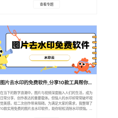
个免费的视频去水印软件，帮助你轻松解决水印困扰。 1、水
查看专题
印云 水印云是一款功能全面且操作简便的视频去水印软件，
支持多种平台和设备使用，无论是电脑还是手机都能轻松应
对。它采用了先进的人工智能 AI 和大数据技术，不仅能去除
本地视频水印，还支持抖音、西瓜视频等众多平台短视频的无
水印下载。 操作教程： 1、打开水印云软件，点击进入
图片去水印的免费软件,分享10款工具帮你一键去水印!
在当下的数字浪潮中，图片与视频深度融入人们的生活，成为
日常分享、创作表达的重要载体。但恼人的水印却常常破坏视
觉美感，给二次创作带来阻碍。为满足大家的需求，我整理了
10款实用免费的图片去水印软件，助你轻松消除水印烦恼。
1、水印云 水印云凭借智能化的处理能力和简洁操作界面，成