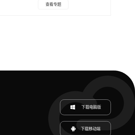
为去水印软件中的佼佼者。其运用前沿AI技术，能精准识别并
查看专题
消除图片、视频里的水印，同时完美保留画面原始画质。它支
持批量处理，大幅提升工作效率；丰富的水印样式，满足个性
化需求；独特的图片修复功能，让去水印后的图片毫无痕迹。
无论是专业人士还是普通用户，都能通过水印云高效完成去水
印操作。 2、HitPaw Watermark
下载电脑版
下载移动端