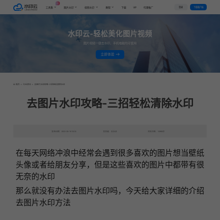
AI
VIP
登录
下载客户端
工具集
图片水印
视频水印
教程
下载
代理推广
水印云-轻松美化图片视频
图片视频一键去水印，手机电脑均可使用
立即体验
首页
>
行业资讯
>
去图片水印攻略-三招轻松清除水印
去图片水印攻略-三招轻松清除水印
发布日期：2023-09-19 18:33
发表者：去水印
浏览次数：10968次
在每天网络冲浪中经常会遇到很多喜欢的图片想当壁纸
头像或者给朋友分享，但是这些喜欢的图片中都带有很
无奈的水印
那么就没有办法去图片水印吗，今天给大家详细的介绍
去图片水印方法