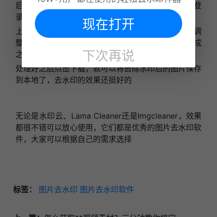
后就可以上传图片水印进行处理，同样不需要注册登
录。
现在打开
上传图片之后，在右侧有画笔大小和上漆程度可以调
整，调整好之后在图片水印的位置进行涂抹，涂抹完成
下次再说
之后点击擦除按钮就会去除水印。
处理好之后点击下载，就可以将去除水印后的图片保存
到本地了，去水印的效果还挺好的
无论是水印云、Lama Cleaner还是Imgcleaner，效果
都很不错可以放心使用，它们都是优秀的图片去水印软
件，大家可以根据自己的需求选择
标签：
图片去水印
图片去水印软件