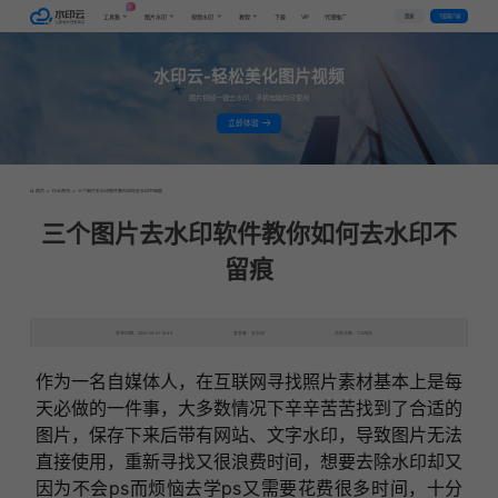
AI
VIP
登录
下载客户端
工具集
图片水印
视频水印
教程
下载
代理推广
水印云-轻松美化图片视频
图片视频一键去水印，手机电脑均可使用
立即体验
首页
>
行业资讯
>
三个图片去水印软件教你如何去水印不留痕
三个图片去水印软件教你如何去水印不
留痕
发布日期：2023-09-21 16:49
发表者：去水印
浏览次数：11378次
作为一名自媒体人，在互联网寻找照片素材基本上是每
天必做的一件事，大多数情况下辛辛苦苦找到了合适的
图片，保存下来后带有网站、文字水印，导致图片无法
直接使用，重新寻找又很浪费时间，想要去除水印却又
因为不会ps而烦恼去学ps又需要花费很多时间，十分