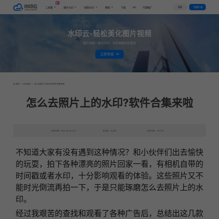
AI
VIP
登录
下载客户端
工具集
图片水印
视频水印
教程
下载
代理推广
水印云-轻松美化图片视频
图片视频一键去水印，手机电脑均可使用
立即体验
首页
>
行业资讯
>
怎么去照片上的水印?软件合集来啦
怎么去照片上的水印?软件合集来啦
发布日期：2023-09-22 17:23
发表者：去水印
浏览次数：10701次
不知道大家有没有遇到这种情况？和小伙伴们出去愉快
的玩耍，拍下各种漂亮的照片回家一看，有相机自带的
时间戳或者水印，十分影响观看的体验。这些照片又不
能时光倒流再拍一下，于是只能琢磨怎么去照片上的水
印。
经过我艰苦的查找和观看了各种广告后，总结出这几款