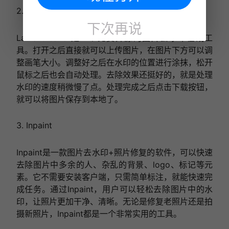
2. Lama Cleaner
下次再说
Lama Cleaner是一个免费开源的图片去水印在线工
具。打开之后直接就可以上传图片，在图片下方可以调
整画笔大小。调整好之后在水印的位置进行涂抹，松开
鼠标之后也会自动处理。去除效果还挺好的，就是处理
水印的速度稍微慢了点。处理完成之后点击下载按钮，
就可以将图片保存到本地了。
3. Inpaint
Inpaint是一款图片去水印+照片修复的软件，可以快速
去除图片中多余的人、杂乱的背景、logo、标记等元
素。它不需要安装客户端，只需简单标注，就能快速完
成任务。通过Inpaint，用户可以轻松去除图片中的水
印，让照片更加干净、清晰。无论是修复老照片还是拍
摄新照片，Inpaint都是一个非常实用的工具。