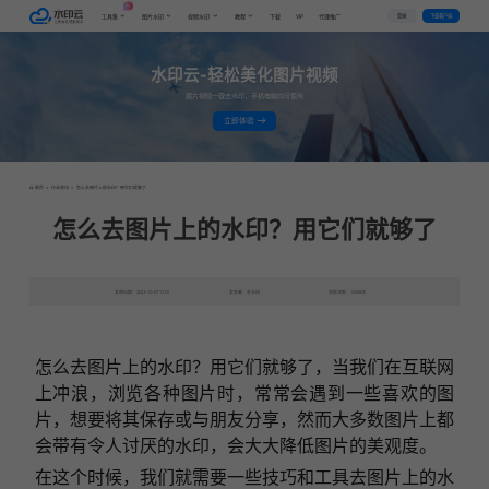
AI
VIP
登录
下载客户端
工具集
图片水印
视频水印
教程
下载
代理推广
水印云-轻松美化图片视频
图片视频一键去水印，手机电脑均可使用
立即体验
首页
>
行业资讯
>
怎么去图片上的水印？用它们就够了
怎么去图片上的水印？用它们就够了
发布日期：2023-10-07 17:01
发表者：去水印
浏览次数：10288次
怎么去图片上的水印？用它们就够了，当我们在互联网
上冲浪，浏览各种图片时，常常会遇到一些喜欢的图
片，想要将其保存或与朋友分享，然而大多数图片上都
会带有令人讨厌的水印，会大大降低图片的美观度。
在这个时候，我们就需要一些技巧和工具去图片上的水