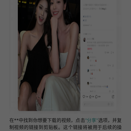
在**中找到你想要下载的视频，点击
"分享"
选项，并复
制视频的链接到剪贴板。这个链接将被用于后续的操