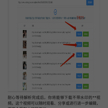
耐心等待解析完成后，你将能够下载不带水印的**视
频。这个视频可以随时观看、分享或进行进一步编辑，