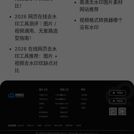
高清无水印图片素材
比！
网站推荐
2026 网页在线去水
视频格式转换器哪个
印工具测评｜图片 /
没有水印
视频通用、无套路选
型指南！
2026 在线网页去水
印工具推荐：图片 +
视频去水印优缺点对
比
图片工具
视频工具
帮助
下载电脑版
在线图片去水印
GIF图片生成
视频去水印
水印云教程
在线图片加水印
图片无损放大
视频加水印
关于水印云
下载移动端
智能抠图
图片转文字
视频怎么去水印
联系我们
证件照
视频提取下载
代理推广
图片模糊变清晰
视频格式转换
图片模糊变清晰
视频语音转文字
友情链接
图片去水印
视频去水印
一键抠图
去水印下载
视频转文字提取
免费配音软件
声音克隆
地址：湖北省武汉市东湖新技术开发区关南园一路当代梦工厂4号楼10楼，邮箱：yinglin.wu@udreamtech.com