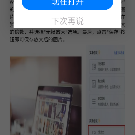
现在打开
图片这款图片处理工具提供了一项名为
高清修复
WPS
“
”
的功能，可以实现图片的无损放大。首先，打开
图
WPS
片并导入图片。然后，选择右上角的
编辑
功能，并在
“
”
下次再说
弹出的界面中选择
高清修复
。接着，调整你需要放大
“
”
的倍数，并选择
无损放大
选项。最后，点击
保存
按
“
”
“
”
钮即可保存放大后的图片。